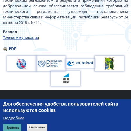
техническим регламентом, в результате применения которых на
добровольной основе обеспечивается соблюдение требований
технического регламента, утвержден постановлением
Министерства связи и информатизации Республики Беларусь от 24
октября 2018 г. № 11.
Раздел
Телекоммуникация
PDF
Для обеспечения удобства пользователей сайта
220050, г.Минск, пр-т Независимости, 10
+375 (17) 287 87 06
используются cookies
+375 (17) 327 21 57
Подробнее
© 2026 Министерство связи и информатизации Республики
Search
RU
BE
EN
Принять
Отклонить
Беларусь