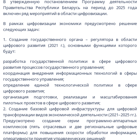
пилотных проектов в сфере цифрового развития;
2. Создание базовой цифровой инфраструктуры для цифровой
трансформации видов экономической деятельности (2021–2025 гг.).
Предусмотрено создание серии программно-аппаратных
комплексов (пять отраслевых и две региональные цифровые
платформы) для повышения скорости обработки информации,
оперативности принятия управленческих решений;
3. Ориентация системы образования на подготовку кадров для
цифрового и инновационного развития экономики (2021–2023 гг.);
4. Развитие современной инфраструктуры информационно-
коммуникационных технологий (2021 г.);
Для реализации задачи по расширению использования цифровых
технологий в учете трудовой деятельности работников
предусматривается введение электронного учета трудовой
деятельности для сокращения управленческих и операционных
издержек организаций (2022 г.)
Постановление вступило в силу 24 декабря 2020 г.
Постановление Совета Министров Республики Беларусь от 24
декабря 2020 г. № 759 «Об утверждении перечня государственных
программ» (28.12.2020, 5/48644)