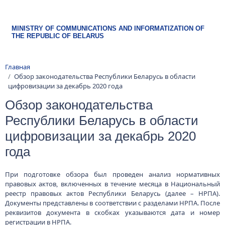
При подготовке обзора был проведен анализ нормативных
MINISTRY OF COMMUNICATIONS AND INFORMATIZATION OF
THE REPUBLIC OF BELARUS
правовых актов, включенных в течение месяца в Национальный
реестр правовых актов Республики Беларусь (далее – НРПА).
Документы представлены в соответствии с разделами НРПА. После
реквизитов документа в скобках указываются дата и номер
регистрации в НРПА.
Единственным источником официального опубликования
правовых актов является Национальный правовой Интернет-
портал Республики Беларусь (
www.pravo.by
) – основной
государственный информационно-правовой интернет-ресурс в
области права и правовой информатизации.
Указы Президента Республики Беларусь
Указ Президента Республики Беларусь от 29 декабря 2020 г. № 496
«О прослеживаемости товаров» (30.12.2020, 1/19432)
Указом предусматривается создание системы прослеживаемости
товаров.
Правовым актом утверждено Положение о функционировании
системы прослеживаемости товаров и определен владелец и
оператор соответствующего программного комплекса –