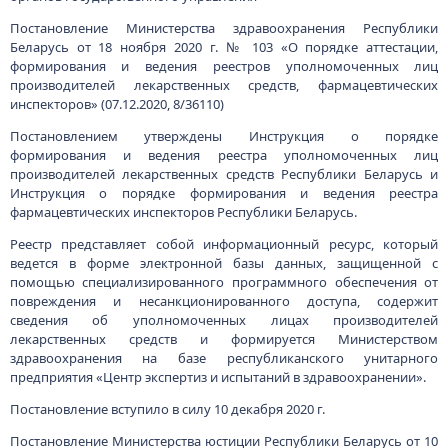
лекарственных средств и формируется Министерством
здравоохранения на базе республиканского унитарного
предприятия «Центр экспертиз и испытаний в здравоохранении».
Постановление вступило в силу 10 декабря 2020 г.
Постановление Министерства юстиции Республики Беларусь от 10
декабря 2020 г. № 184 «Об изменении постановления Министерства
юстиции Республики Беларусь от 10 декабря 2012 г. № 293»
(30.12.2020, 8/36213)
Правовым актом внесены изменения в постановление
Министерства юстиции Республики Беларусь от 10 декабря 2012 г.
№ 293 «Об установлении форм реестров для регистрации
нотариальных действий, нотариальных свидетельств,
удостоверительных и исполнительных надписей, протестов
векселей и распоряжения о возмещении расходов за счет
наследства», связанные с использованием электронных
документов при совершении нотариальных действий.
В частности, постановлением утверждены форма
удостоверительной надписи о свидетельствовании электронной
копии документа на бумажном носителе и форма исполнительной
надписи, совершаемой в форме электронного документа.