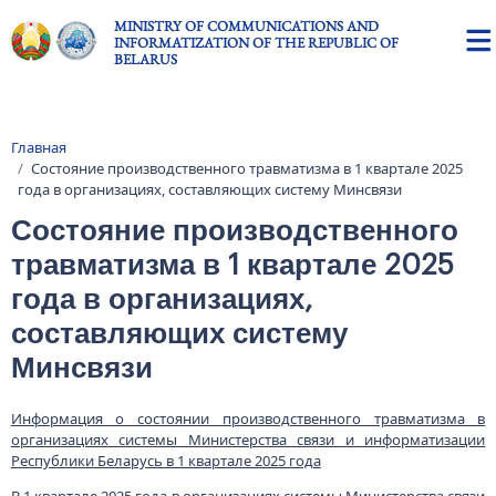
Skip to main content
MINISTRY OF COMMUNICATIONS AND
INFORMATIZATION OF THE REPUBLIC OF
BELARUS
Главная
Breadcrumb
Состояние производственного травматизма в 1 квартале 2025
года в организациях, составляющих систему Минсвязи
Состояние производственного
травматизма в 1 квартале 2025
года в организациях,
составляющих систему
Минсвязи
Информация о состоянии производственного травматизма в
организациях системы Министерства связи и информатизации
Республики Беларусь в 1 квартале 2025 года