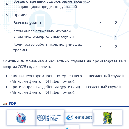
Воздействие движущихся, разлетающихся,
4.
-
-
вращающихся предметов, деталей
5.
Прочие
-
-
Всего случаев
2
2
в том числе с тяжелым исходом
-
-
в том числе смертельный случай
-
-
Количество работников, получивших
2
2
травмы
Основными причинами несчастных случаев на производстве за 1
квартал 2025 года явились:
личная неосторожность потерпевшего – 1 несчастный случай
(Минский филиал РУП «Белпочта»);
противоправные действия других лиц - 1 несчастный случай
(Минский филиал РУП «Белпочта»).
PDF