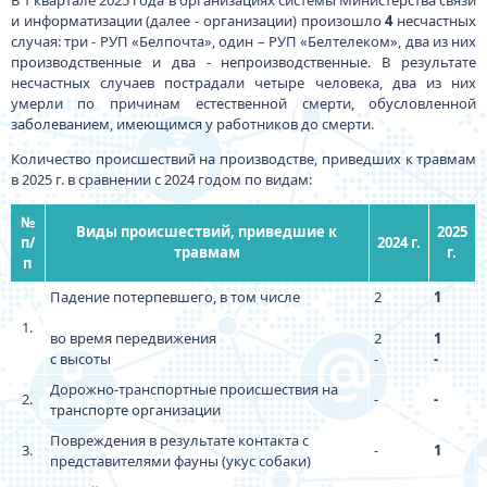
В 1 квартале 2025 года в организациях системы Министерства связи
и информатизации (далее - организации) произошло
4
несчастных
случая: три - РУП «Белпочта», один – РУП «Белтелеком», два из них
производственные и два - непроизводственные. В результате
несчастных случаев пострадали четыре человека, два из них
умерли по причинам естественной смерти, обусловленной
заболеванием, имеющимся у работников до смерти.
Количество происшествий на производстве, приведших к травмам
в 2025 г. в сравнении с 2024 годом по видам:
№
Виды происшествий, приведшие к
2025
п/
2024 г.
травмам
г.
п
Падение потерпевшего, в том числе
2
1
1.
во время передвижения
2
1
с высоты
-
-
Дорожно-транспортные происшествия на
2.
-
-
транспорте организации
Повреждения в результате контакта с
3.
-
1
представителями фауны (укус собаки)