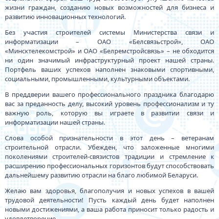
жизни граждан, созданию новых возможностей для бизнеса и
развитию инновационных технологий.
Без участия строителей системы Министерства связи и
информатизации – ОАО «Белсвязьстрой», ОАО
«Минсктелекомстрой» и ОАО «Белремстройсвязь» – не обходится
ни один значимый инфраструктурный проект нашей страны.
Портфель ваших успехов наполнен знаковыми спортивными,
социальными, промышленными, культурными объектами.
В преддверии вашего профессионального праздника благодарю
вас за преданность делу, высокий уровень профессионализм и ту
важную роль, которую вы играете в развитии связи и
информатизации нашей страны.
Слова особой признательности в этот день – ветеранам
строительной отрасли. Убежден, что заложенные многими
поколениями строителей-связистов традиции и стремление к
расширению профессиональных горизонтов будут способствовать
дальнейшему развитию отрасли на благо любимой Беларуси.
Желаю вам здоровья, благополучия и новых успехов в вашей
трудовой деятельности! Пусть каждый день будет наполнен
новыми достижениями, а ваша работа приносит только радость и
удовлетворение.