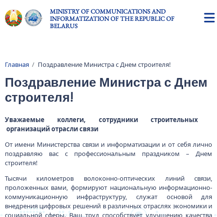
Skip to main content
MINISTRY OF COMMUNICATIONS AND
INFORMATIZATION OF THE REPUBLIC OF
BELARUS
Главная
Поздравление Министра с Днем строителя!
Breadcrumb
Поздравление Министра с Днем
строителя!
Уважаемые коллеги, сотрудники строительных
организаций отрасли связи
От имени Министерства связи и информатизации и от себя лично
поздравляю вас с профессиональным праздником – Днем
строителя!
Тысячи километров волоконно-оптических линий связи,
проложенных вами, формируют национальную информационно-
коммуникационную инфраструктуру, служат основой для
внедрения цифровых решений в различных отраслях экономики и
социальной сферы. Ваш труд способствует улучшению качества