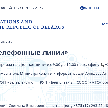
RU
BE
EN
7 06
+375 (17) 327 21 57
ATIONS AND
Ho
E REPUBLIC OF BELARUS
линии»
телефонные линии»
рямая телефонная линия» с 9.00 до 12.00 по телефону 📞+37
меститель Министра связи и информатизации Алексеев Ан
 РУП «Белтелеком», РУП «Белпочта» и СООО «МТС» орг
вич Светлана Викторовна по телефону +375 (17) 293 55 48