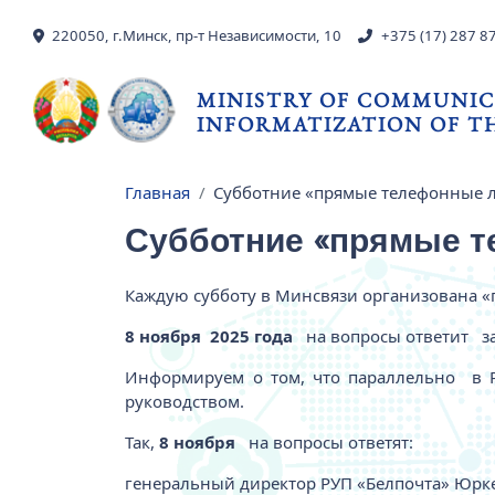
Skip to main content
220050, г.Минск, пр-т Независимости, 10
+375 (17) 287 8
MINISTRY OF COMMUNIC
INFORMATIZATION OF TH
Главная
Субботние «прямые телефонные 
Breadcrumb
Субботние «прямые 
Каждую субботу в Минсвязи организована «п
8 ноября 2025 года
на вопросы ответит за
Информируем о том, что параллельно в
руководством.
Так,
8 ноября
на вопросы ответят:
генеральный директор РУП «Белпочта» Юрке