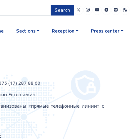
Search
me
Sections
Reception
Press center
5 (17) 287 88 60.
тон Евгеньевич
анизованы «прямые телефонные линии» с
;