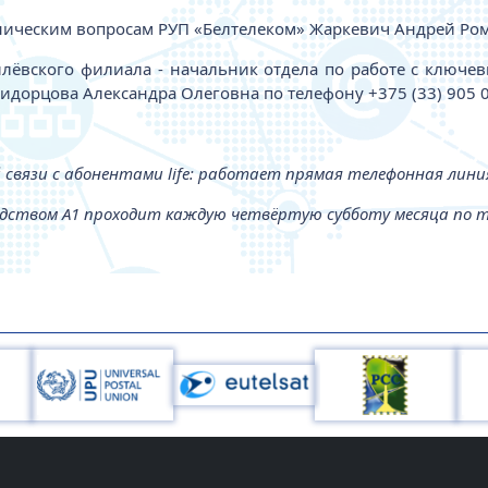
ническим вопросам РУП «Белтелеком» Жаркевич Андрей Рому
ёвского филиала - начальник отдела по работе с ключе
орцова Александра Олеговна по телефону +375 (33) 905 0
 связи с абонентами life: работает прямая телефонная линия 
дством А1 проходит каждую четвёртую субботу месяца по тел