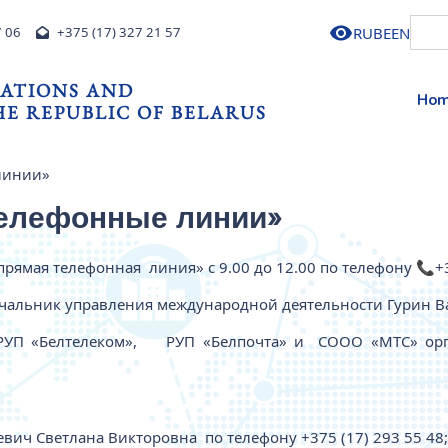
RU
BE
EN
7 06
+375 (17) 327 21 57
ATIONS AND
Ho
E REPUBLIC OF BELARUS
линии»
телефонные линии»
рямая телефонная линия» с 9.00 до 12.00 по телефону 📞+37
чальник управления международной деятельности Гурин 
 РУП «Белтелеком», РУП «Белпочта» и СООО «МТС» орг
ич Светлана Викторовна по телефону +375 (17) 293 55 48