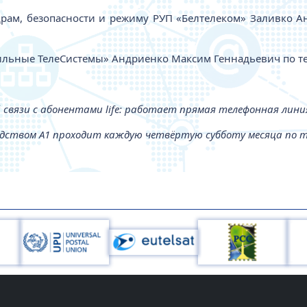
драм, безопасности и режиму РУП «Белтелеком» Заливко А
ьные ТелеСистемы» Андриенко Максим Геннадьевич по тел
 связи с абонентами life: работает прямая телефонная линия 
дством А1 проходит каждую четвёртую субботу месяца по тел