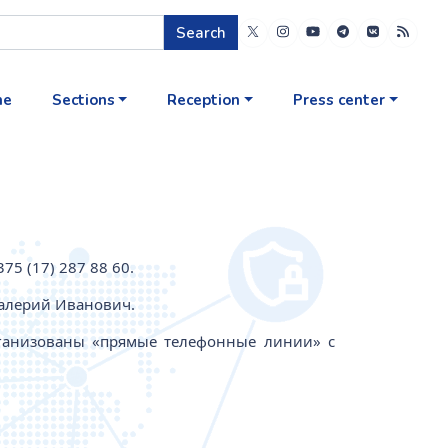
Search
me
Sections
Reception
Press center
5 (17) 287 88 60.
Валерий Иванович.
анизованы «прямые телефонные линии» с
;