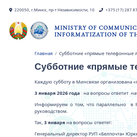
Skip to main content
220050, г.Минск, пр-т Независимости, 10
+375 (17) 287 8
MINISTRY OF COMMUNIC
INFORMATIZATION OF TH
Главная
Субботние «прямые телефонные 
Breadcrumb
Субботние «прямые 
Каждую субботу в Минсвязи организована «п
3 января 2026 года
на вопросы ответит на
Информируем о том, что параллельно в
руководством.
Так,
3 января
на вопросы ответят:
Генеральный директор РУП «Белпочта» Юркев