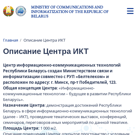
Skip to main content
MINISTRY OF COMMUNICATIONS AND
INFORMATIZATION OF THE REPUBLIC OF
BELARUS
Главная
Описание Центра ИКТ
Breadcrumb
Описание Центра ИКТ
Центр информационно-коммуникационных технологий
Республики Беларусь создан Министерством связи и
информатизации совместно с РУП «Белтелеком» и
расположен по адресу: г. Минск, пр-т Победителей, 123.
Общая концепция Центра
: «Информационно-
коммуникационные технологии – будущее в развитии Республики
Беларусь».
Назначение Центра
: демонстрация достижений Республики
Беларусь в сфере информационно-коммуникационных технологий
(далее – ИКТ), проведение тематических выставок, конференций,
семинаров, переговоров иных мероприятий по данной тематике.
Площадь Центра:
1 000 м2.
Описание помещения Центра: открытое пространство с условным