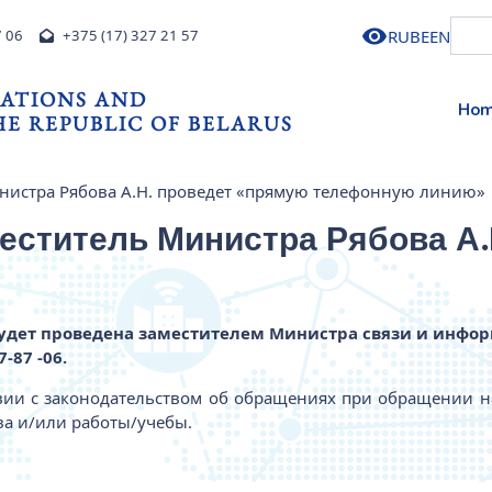
RU
BE
EN
7 06
+375 (17) 327 21 57
ATIONS AND
Ho
E REPUBLIC OF BELARUS
Министра Рябова А.Н. проведет «прямую телефонную линию»
аместитель Министра Рябова А
удет проведена заместителем Министра связи и инфо
7-87 -06.
твии с законодательством об обращениях при обращении 
ва и/или работы/учебы.