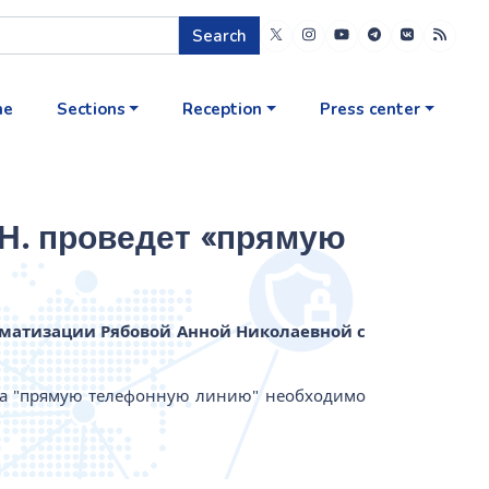
Search
me
Sections
Reception
Press center
.Н. проведет «прямую
рматизации Рябовой Анной Николаевной с
на "прямую телефонную линию" необходимо