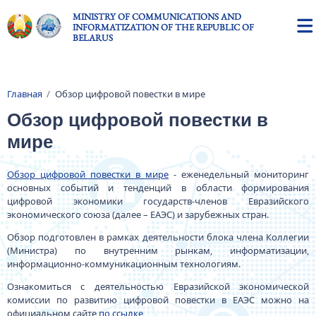
Skip to main content
MINISTRY OF COMMUNICATIONS AND
INFORMATIZATION OF THE REPUBLIC OF
BELARUS
Главная
Обзор цифровой повестки в мире
Breadcrumb
Обзор цифровой повестки в
мире
Обзор цифровой повестки в мире
- еженедельный мониторинг
основных событий и тенденций в области формирования
цифровой экономики государств-членов Евразийского
экономического союза (далее – ЕАЭС) и зарубежных стран.
Обзор подготовлен в рамках деятельности блока члена Коллегии
(Министра) по внутренним рынкам, информатизации,
информационно-коммуникационным технологиям.
Ознакомиться с деятельностью Евразийской экономической
комиссии по развитию цифровой повестки в ЕАЭС можно на
официальном сайте
по ссылке