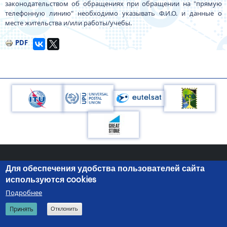
законодательством об обращениях при обращении на "прямую
телефонную линию" необходимо указывать Ф.И.О. и данные о
месте жительства и/или работы/учебы.
PDF
Для обеспечения удобства пользователей сайта
220050, г.Минск, пр-т Независимости, 10
+375 (17) 287 87 06
используются cookies
+375 (17) 327 21 57
Подробнее
© 2026 Министерство связи и информатизации Республики
Search
RU
BE
EN
Принять
Отклонить
Беларусь