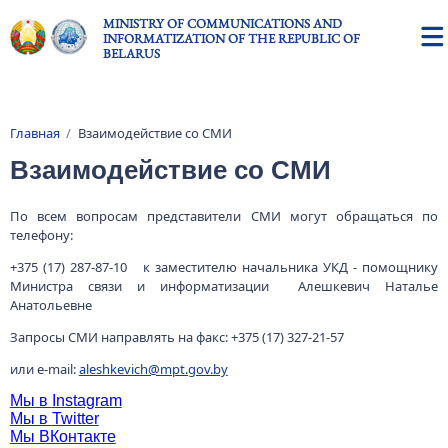
Skip to main content
MINISTRY OF COMMUNICATIONS AND
INFORMATIZATION OF THE REPUBLIC OF
BELARUS
Главная
Взаимодействие со СМИ
Breadcrumb
Взаимодействие со СМИ
По всем вопросам представители СМИ могут обращаться по
телефону:
+375 (17) 287-87-10 к заместителю начальника УКД - помощнику
Министра связи и информатизации Алешкевич Наталье
Анатольевне
Запросы СМИ направлять на факс: +375 (17) 327-21-57
или е-mail:
aleshkevich@mpt.gov.by
Мы в
Instagram
Мы в
Twitter
Мы ВКонтакте