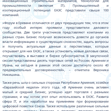
инновационных строительных материалов, технологии для
промышленности (включая IT). Промышленный и
кооперационный потенциал ЕАЭС представили свыше 100
компаний.
«Форум в Ереване отличается от двух предыдущих тем, что в этом
году особый интерес проявили представители делового
сообщества. Две трети участников представляют компании из
разных стран. Бизнес получил возможность довести до органов
власти информацию о существующих сложностях, задать вопросы
и получить актуальные данные о перспективах, которые
открывает для них ЕАЭС, а также установить новые деловые связи,
поучаствовать в выставке и бирже субконтрактов. В закупочной
сессии представлены десять торговых сетей из России, Армении и
Ирана, на сегодня в рамках этой сессии достигнуто около 40
предварительных договоренностей», – отметила Вероника
Никишина.
Также речь шла о сильных сторонах Республики Армения, хозяйки
«Евразийской недели» этого года. «В Армении очень активен
малый и средний бизнес, успешно идет торговля с разными
странами, и мы хотим этот опыт использовать в ЕАЭС. Развита
сфера IT, и эти наработки мы применяем при формировании
цифровой повестки Союза. Также используем различные сильные
отраслевые стороны Армении, к примеру, практику ведения