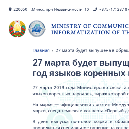
Skip to main content
220050, г.Минск, пр-т Независимости, 10
+375 (17) 287 8
MINISTRY OF COMMUNIC
INFORMATIZATION OF TH
Главная
27 марта будет выпущена в обра
Breadcrumb
27 марта будет выпу
год языков коренных
27 марта 2019 года Министерство связи 
языков коренных народов», тираж которой с
На марке — официальный логотип Междуна
марки, спецштемпеля и конверта «Первый д
В день выпуска почтовой марки в обраще
проводиться специальное гашение на конве