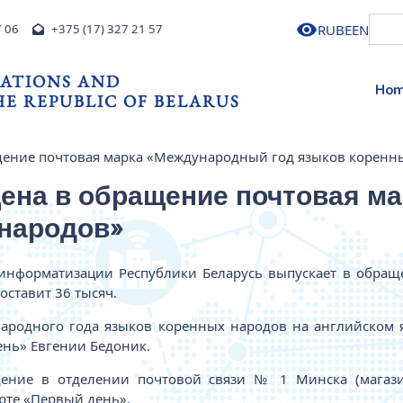
RU
BE
EN
7 06
+375 (17) 327 21 57
ATIONS AND
Ho
E REPUBLIC OF BELARUS
щение почтовая марка «Международный год языков коренн
щена в обращение почтовая м
 народов»
и информатизации Республики Беларусь выпускает в обра
оставит 36 тысяч.
родного года языков коренных народов на английском я
ень» Евгении Бедоник.
ние в отделении почтовой связи № 1 Минска (магазин
рте «Первый день».