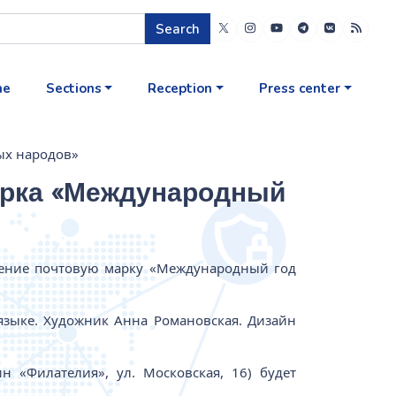
Search
me
Sections
Reception
Press center
ых народов»
арка «Международный
щение почтовую марку «Международный год
зыке. Художник Анна Романовская. Дизайн
 «Филателия», ул. Московская, 16) будет