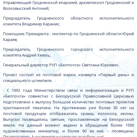
Управляющий Гродненской епархией, архиепископ Гродненский и
Волковысский Антоний;
Председатель Гродненского областного исполнительного
комитета Владимир Караник;
Помощник Президента - инспектор по Гродненской области Юрий
Караев;
Председатель Гродненского городского исполнительного
комитета Андрей Хмель;
Генеральный директор РУП «Белпочта» Светлана Юркевич.
Проект состоит из почтовой марки, конверта «Первый день» и
специального штемпеля.
- С 1992 года Министерством связи и информатизации и РУП
«Белпочта» совместно с Белорусской Православной Церковью
подготовлено к выпуску большое количество почтовых проектов
христианской тематики. На протяжении уже более 30 лет на
почтовой продукции отображались храмы, колокола, иконы.
Выпуски посвящались святым, прославленным на Белорусской
земле. На данный момент ведено в обращение более 1500
художественных миниатюр, и более 90 из них – посвящены
Православию. А конвертов и карточек еще больше!