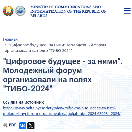
Skip to main content
MINISTRY OF COMMUNICATIONS AND
INFORMATIZATION OF THE REPUBLIC OF
BELARUS
Главная
Breadcrumb
"Цифровое будущее - за ними". Молодежный форум
организовали на полях "ТИБО-2024"
"Цифровое будущее - за ними".
Молодежный форум
организовали на полях
"ТИБО-2024"
Ссылка на источник
https://www.belta.by/society/view/tsifrovoe-buduschee-za-nimi-
molodezhnyj-forum-organizovali-na-poljah-tibo-2024-639934-2024/
PDF