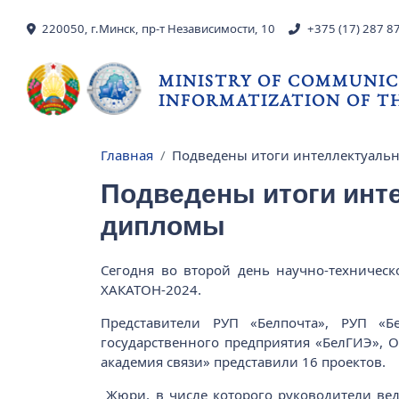
Skip to main content
220050, г.Минск, пр-т Независимости, 10
+375 (17) 287 8
MINISTRY OF COMMUNIC
INFORMATIZATION OF TH
Главная
Подведены итоги интеллектуаль
Breadcrumb
Подведены итоги инт
дипломы
Сегодня во второй день научно-техническ
ХАКАТОН-2024.
Представители РУП «Белпочта», РУП «Б
государственного предприятия «БелГИЭ», О
академия связи» представили 16 проектов.
Жюри, в числе которого руководители ве