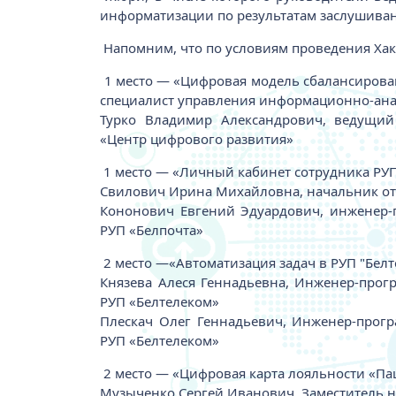
информатизации по результатам заслушива
Напомним, что по условиям проведения Хака
1 место — «Цифровая модель сбалансирован
специалист управления информационно-ана
Турко Владимир Александрович, ведущий
«Центр цифрового развития»
1 место — «Личный кабинет сотрудника РУП
Свилович Ирина Михайловна, начальник отд
Кононович Евгений Эдуардович, инженер-
РУП «Белпочта»
2 место —«Автоматизация задач в РУП "Бел
Князева Алеся Геннадьевна, Инженер-прог
РУП «Белтелеком»
Плескач Олег Геннадьевич, Инженер-прогр
РУП «Белтелеком»
2 место — «Цифровая карта лояльности «Па
Музыченко Сергей Иванович, Заместитель н