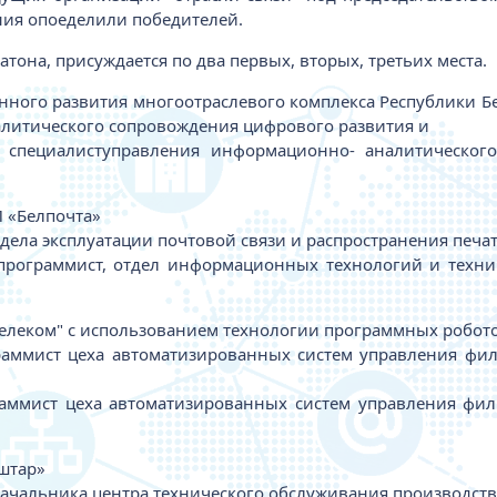
ния опоеделили победителей.
тона, присуждается по два первых, вторых, третьих места.
ного развития многоотраслевого комплекса Республики Б
литического сопровождения цифрового развития и
 специалиступравления информационно- аналитическог
 «Белпочта»
ела эксплуатации почтовой связи и распространения печа
программист, отдел информационных технологий и техни
телеком" с использованием технологии программных робото
раммист цеха автоматизированных систем управления фил
аммист цеха автоматизированных систем управления фил
штар»
ачальника центра технического обслуживания производств