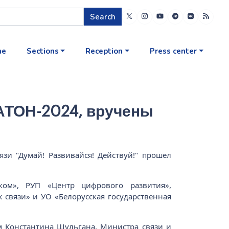
Search
me
Sections
Reception
Press center
АТОН-2024, вручены
зи "Думай! Развивайся! Действуй!" прошел
ком», РУП «Центр цифрового развития»,
 связи» и УО «Белорусская государственная
 Константина Шульгана, Министра связи и