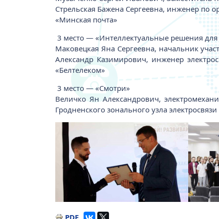
Стрельская Бажена Сергеевна, инженер по о
«Минская почта»
3 место — «Интеллектуальные решения для
Маковецкая Яна Сергеевна, начальник уча
Александр Казимирович, инженер электро
«Белтелеком»
3 место — «Смотри»
Величко Ян Александрович, электромехани
Гродненского зонального узла электросвяз
Изображение
Изобра
PDF