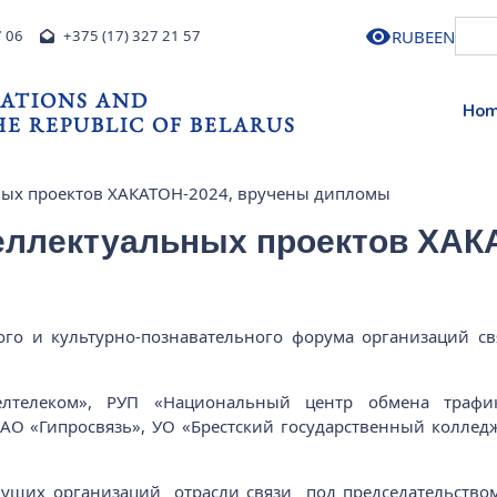
RU
BE
EN
7 06
+375 (17) 327 21 57
ATIONS AND
Ho
E REPUBLIC OF BELARUS
ных проектов ХАКАТОН-2024, вручены дипломы
еллектуальных проектов ХАК
ого и культурно-познавательного форума организаций свя
елтелеком», РУП «Национальный центр обмена трафи
АО «Гипросвязь», УО «Брестский государственный колледж
дущих организаций отрасли связи под председательством