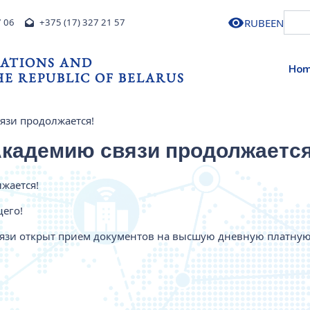
RU
BE
EN
7 06
+375 (17) 327 21 57
ATIONS AND
Ho
E REPUBLIC OF BELARUS
язи продолжается!
Академию связи продолжается
жается!
щего!
вязи открыт прием документов на высшую дневную платну