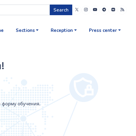
Search
me
Sections
Reception
Press center
!
ю форму обучения.