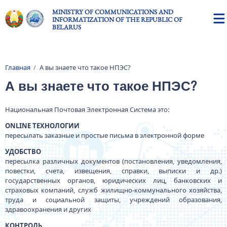
Skip to main content
MINISTRY OF COMMUNICATIONS AND
INFORMATIZATION OF THE REPUBLIC OF
BELARUS
Главная
А вы знаете что такое НПЭС?
Breadcrumb
А вы знаете что такое НПЭС?
Национальная Почтовая Электронная Система это:
ONLINE ТЕХНОЛОГИИ
пересылать заказные и простые письма в электронной форме
УДОБСТВО
пересылка различных документов (постановления, уведомления,
повестки, счета, извещения, справки, выписки и др.)
государственных органов, юридических лиц, банковских и
страховых компаний, служб жилищно-коммунального хозяйства,
труда и социальной защиты, учреждений образования,
здравоохранения и других
КОНТРОЛЬ