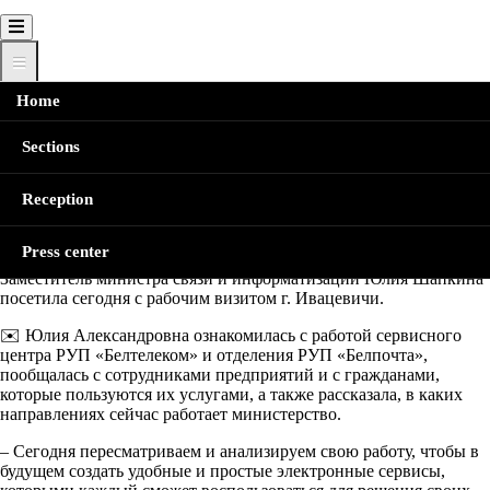
Home
Главная
В приоритете качество и доступность
Breadcrumb
Sections
В приоритете качество и
Reception
доступность
Press center
Заместитель министра связи и информатизации Юлия Шапкина
посетила сегодня с рабочим визитом г. Ивацевичи.
✉️ Юлия Александровна ознакомилась с работой сервисного
центра РУП «Белтелеком» и отделения РУП «Белпочта»,
пообщалась с сотрудниками предприятий и с гражданами,
которые пользуются их услугами, а также рассказала, в каких
направлениях сейчас работает министерство.
– Сегодня пересматриваем и анализируем свою работу, чтобы в
будущем создать удобные и простые электронные сервисы,