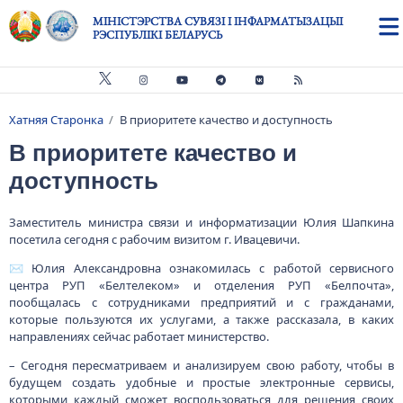
Skip to main content
МІНІСТЭРСТВА СУВЯЗІ І ІНФАРМАТЫЗАЦЫІ
РЭСПУБЛІКІ БЕЛАРУСЬ
Хатняя Старонка
В приоритете качество и доступность
Breadcrumb
В приоритете качество и
доступность
Заместитель министра связи и информатизации Юлия Шапкина
посетила сегодня с рабочим визитом г. Ивацевичи.
✉️ Юлия Александровна ознакомилась с работой сервисного
центра РУП «Белтелеком» и отделения РУП «Белпочта»,
пообщалась с сотрудниками предприятий и с гражданами,
которые пользуются их услугами, а также рассказала, в каких
направлениях сейчас работает министерство.
– Сегодня пересматриваем и анализируем свою работу, чтобы в
будущем создать удобные и простые электронные сервисы,
которыми каждый сможет воспользоваться для решения своих