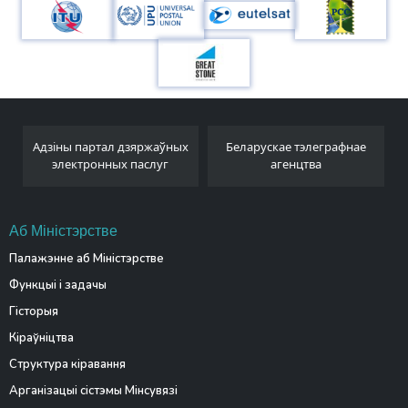
Адзіны партал дзяржаўных
Беларускае тэлеграфнае
электронных паслуг
агенцтва
Аб Міністэрстве
Палажэнне аб Міністэрстве
Функцыі і задачы
Гісторыя
Кіраўніцтва
Структура кіравання
Арганізацыі сістэмы Мінсувязі