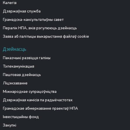
Калегія
Дзяржаўная служба
Грамадска-кансультатыўны савет
Пералік НПА, якія рэгулююць дзейнасць
Заява аб палітыцы выкарыстання файлаў cookie
Дзейнасць
Паказчыкі развіцця галіны
Тэлекамунікацыя
Паштовая дзейнасць
Ліцэнзаванне
Міжнароднае супрацоўніцтва
Дзяржаўная камісія па радыёчастотах
Грамадскае абмеркаванне праектаў НПА
Інвестыцыйны фонд
Закупкі