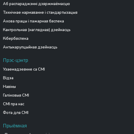
Аб распараджэнні дзяржмаёмасцю
Тэхнічнае нармаванне і стандартызацыя
Ахова працы і пажарная бяспека
Кантрольная (наглядная) дзейнасць
Кібербяспека
Антыкарупцыйная дзейнасць
Прэс-цэнтр
Узаемадзеянне са СМІ
Відэа
Навіны
Галіновыя СМІ
СМІ пра нас
Фота для СМІ
Прыёмная