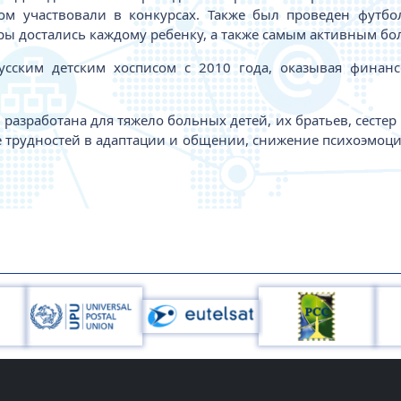
ом участвовали в конкурсах. Также был проведен футб
ы достались каждому ребенку, а также самым активным б
русским детским хосписом с 2010 года, оказывая фина
разработана для тяжело больных детей, их братьев, сесте
 трудностей в адаптации и общении, снижение психоэмоц