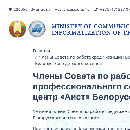
Skip to main content
220050, г.Минск, пр-т Независимости, 10
+375 (17) 287 8
MINISTRY OF COMMUNIC
INFORMATIZATION OF TH
Главная
Breadcrumb
Члены Совета по работе среди женщин Б
Белорусского детского хосписа
Члены Совета по раб
профессионального с
центр «Аист» Белорус
19 июня члены Совета по работе среди жен
Белорусского детского хосписа.
Приняли участие в благоустройстве цент