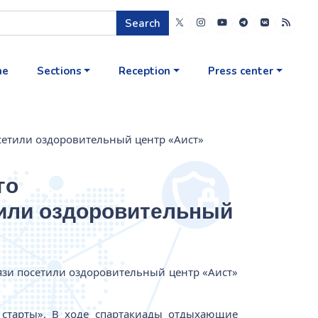
Search
me
Sections
Reception
Press center
сетили оздоровительный центр «Аист»
го
тили оздоровительный
язи посетили оздоровительный центр «Аист»
 старты». В ходе спартакиады отдыхающие