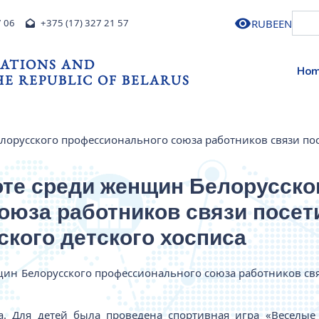
RU
BE
EN
7 06
+375 (17) 327 21 57
ATIONS AND
Ho
E REPUBLIC OF BELARUS
елорусского профессионального союза работников связи по
оте среди женщин Белорусско
оюза работников связи посе
ского детского хосписа
щин Белорусского профессионального союза работников св
ра. Для детей была проведена спортивная игра «Веселые