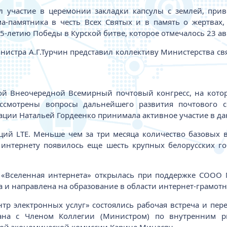
 участие в церемонии закладки капсулы с землей, приве
а-памятника в честь Всех Святых и в память о жертвах,
-летию Победы в Курской битве, которое отмечалось 23 авг
инистра А.Г.Турчин представил коллективу Министерства с
рой Внеочередной Всемирный почтовый конгресс, на кото
смотрены вопросы дальнейшего развития почтового се
ации Натальей Гордеенко принимала активное участие в д
ций LTE. Меньше чем за три месяца количество базовых в
 интернету появилось еще шесть крупных белорусских го
 «Вселенная интернета» открылась при поддержке СООО 
а и направлена на образование в области интернет-грамо
тр электронных услуг» состоялись рабочая встреча и пе
гана с Членом Коллегии (Министром) по внутренним р