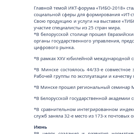
Главной темой ИКТ-форума «ТИБО-2018» ста
социальной сферы для формирования «ИТ-ст
Свою продукцию и услуги на выставке «ТИБ
участие специалисты из 25 стран мира.
*В белорусской столице прошел Евразийски
органы государственного управления, пред
цифрового рынка.
*В рамках XXV юбилейной международной сп
*В Минске состоялось 44/33-е совместное 
Рабочей группы по эксплуатации и качеству 
*В Минске прошел региональный семинар МС
*В Белорусской государственной академии с
*В сравнительном интегрированном индексе 
служб заняла 32-е место из 173-х почтовых 
Июнь
*В целях создания и развития норматив