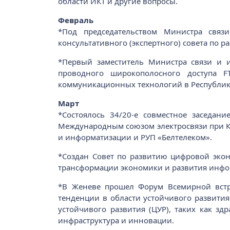
области ИКТ и другие вопросы.
Февраль
*Под председательством Министра связ
консультативного (экспертного) совета по 
*Первый заместитель Министра связи и 
проводного широкополосного доступа F
коммуникационных технологий в Республик
Март
*Состоялось 34/20-е совместное заседан
Международным союзом электросвязи при КМ
и информатизации и РУП «Белтелеком».
*Создан Совет по развитию цифровой эко
трансформации экономики и развития инф
*В Женеве прошел Форум Всемирной вст
тенденции в области устойчивого развити
устойчивого развития (ЦУР), таких как з
инфраструктура и инновации.