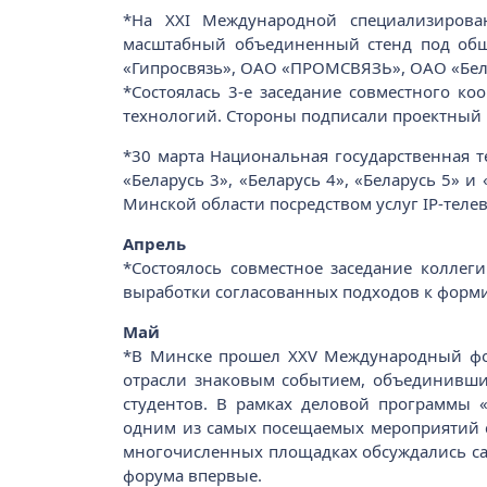
*На XXI Международной специализирова
масштабный объединенный стенд под общ
«Гипросвязь», ОАО «ПРОМСВЯЗЬ», ОАО «Белсв
*Состоялась 3-е заседание совместного к
технологий. Стороны подписали проектный 
*30 марта Национальная государственная т
«Беларусь 3», «Беларусь 4», «Беларусь 5» 
Минской области посредством услуг IP-теле
Апрель
*Состоялось совместное заседание колле
выработки согласованных подходов к форм
Май
*В Минске прошел XXV Международный фо
отрасли знаковым событием, объединившим
студентов. В рамках деловой программы 
одним из самых посещаемых мероприятий ст
многочисленных площадках обсуждались са
форума впервые.