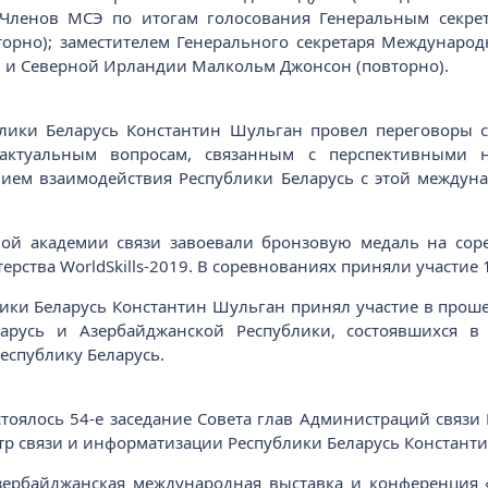
в-Членов МСЭ по итогам голосования Генеральным секре
орно); заместителем Генерального секретаря Международ
 и Северной Ирландии Малкольм Джонсон (повторно).
лики Беларусь Константин Шульган провел переговоры 
актуальным вопросам, связанным с перспективными 
ием взаимодействия Республики Беларусь с этой междун
ной академии связи завоевали бронзовую медаль на сор
рства WorldSkills-2019. В соревнованиях приняли участие 1
ики Беларусь Константин Шульган принял участие в про
ларусь и Азербайджанской Республики, состоявшихся в
еспублику Беларусь.
остоялось 54-е заседание Совета глав Администраций связи
истр связи и информатизации Республики Беларусь Констант
 Азербайджанская международная выставка и конференци