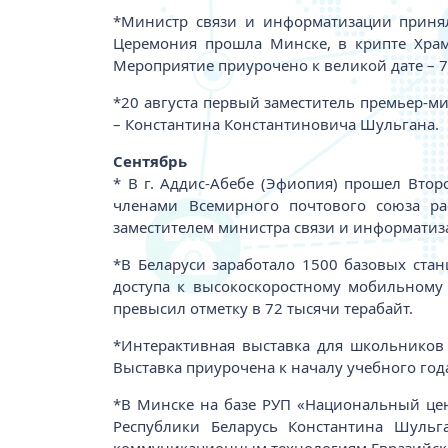
*Министр связи и информатизации принял
Церемония прошла Минске, в крипте Храм
Мероприятие приурочено к великой дате – 75
*20 августа первый заместитель премьер-м
– Константина Константиновича Шульгана.
Сентябрь
* В г. Аддис-Абебе (Эфиопия) прошел Вто
членами Всемирного почтового союза рас
заместителем министра связи и информатиз
*В Беларуси заработало 1500 базовых стан
доступа к высокоскоростному мобильному
превысил отметку в 72 тысячи терабайт.
*Интерактивная выставка для школьников
Выставка приурочена к началу учебного год
*В Минске на базе РУП «Национальный цен
Республики Беларусь Константина Шуль