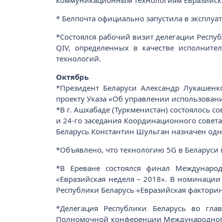
коммуникационным технологиям Евразийск
* Белпочта официально запустила в эксплу
*Состоялся рабочий визит делегации Респуб
QIV, определенных в качестве исполните
технологий.
Октябрь
*Президент Беларуси Александр Лукашенк
проекту Указа «Об управлении использовани
*В г. Ашхабаде (Туркменистан) состоялось с
и 24-го заседания Координационного совет
Беларусь Константин Шульган назначен одни
*Объявлено, что технологию 5G в Беларуси 
*В Ереване состоялся финал Междунаро
«Евразийская неделя – 2018». В номинации
Республики Беларусь «Евразийская фактори
*Делегация Республики Беларусь во гл
Полномочной конференции Международного с