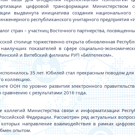
артизации цифровой трансформации Министерством 
зации выдвинута инициатива создания национального 
инженерного республиканского унитарного предприятия «
алог стран – участниц Восточного партнерства, посвящен
сской столице торжественно открыта обновленная Республи
 наилучших показателей в сфере социально-экономическ
 Минский и Витебский филиалы РУП «Белтелеком».
полнилось 35 лет. Юбилей стал прекрасным поводом для в
го коллекцию.
нге ООН по уровню развития электронного правительства 
о сравнению с результатами 2016 года.
ие коллегий Министерства связи и информатизации Респу
Российской Федерации. Рассмотрен ряд актуальных вопросо
 которых направление взаимодействия в рамках цифрово
обмен опытом.