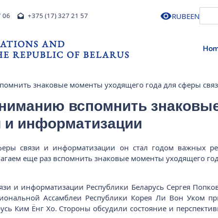
RU
BE
EN
7 06
+375 (17) 327 21 57
ATIONS AND
Ho
E REPUBLIC OF BELARUS
помнить знаковые моменты уходящего года для сферы свя
ниманию вспомнить знаковы
и и информатизации
сферы связи и информатизации он стал годом важных р
агаем еще раз вспомнить знаковые моменты уходящего год
язи и информатизации Республики Беларусь Сергея Попков
иональной Ассамблеи Республики Корея Ли Вон Уком п
усь Ким Ёнг Хо. Стороны обсудили состояние и перспекти