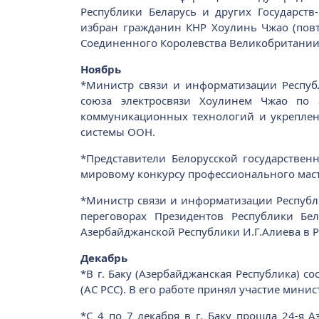
Республики Беларусь и других Государст
избран гражданин КНР Хоулинь Чжао (повт
Соединенного Королевства Великобритании
Ноябрь
*Министр связи и информатизации Респуб
союза электросвязи Хоулинем Чжао по 
коммуникационных технологий и укреплен
системы ООН.
*Представители Белорусской государствен
мировому конкурсу профессионального масте
*Министр связи и информатизации Республ
переговорах Президентов Республики Бе
Азербайджанской Республики И.Г.Алиева в Р
Декабрь
*В г. Баку (Азербайджанская Республика) с
(АС РСС). В его работе принял участие мин
*С 4 по 7 декабря в г. Баку прошла 24-я