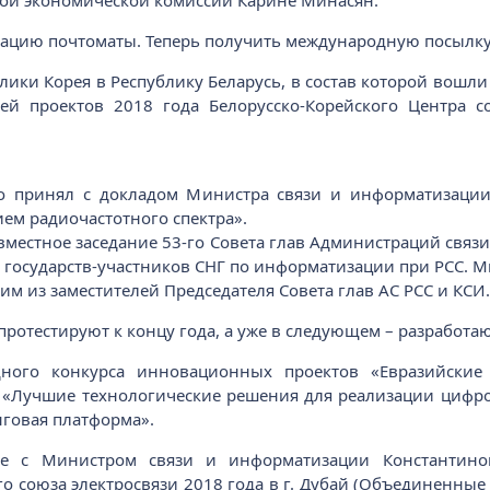
ой экономической комиссии Карине Минасян.
атацию почтоматы. Теперь получить международную посылк
лики Корея в Республику Беларусь, в состав которой вошли
лей проектов 2018 года Белорусско-Корейского Центра 
о принял с докладом Министра связи и информатизаци
ем радиочастотного спектра».
овместное заседание 53-го Совета глав Администраций связ
а государств-участников СНГ по информатизации при РСС. 
м из заместителей Председателя Совета глав АС РСС и КСИ
протестируют к концу года, а уже в следующем – разработа
дного конкурса инновационных проектов «Евразийски
 «Лучшие технологические решения для реализации цифро
нговая платформа».
аве с Министром связи и информатизации Константин
оюза электросвязи 2018 года в г. Дубай (Объединенные 