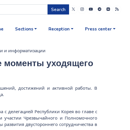
Search
me
Sections
Reception
Press center
зи и информатизации
е моменты уходящего
ешений, достижений и активной работы. В
а.
а с делегацией Республики Корея во главе с
ри участии Чрезвычайного и Полномочного
вы развития двустороннего сотрудничества в