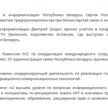
и и информатизации Республики Беларусь Сергея Попк
развитию предпринимательства при Министерстве связи и 
информатизации Дмитрий Шедко принял участие в конф
TTH (Валенсия, Королевство Испания), где выступил
е Беларусь.
ие Комиссии РСС по координации международного сотр
С. От Администрации связи Республики Беларусь приняли
номики, координирующий деятельность по реализации го
ормационно-коммуникационных технологий.
речи на высшем уровне по вопросам информационного 
я и инициативы по расширению охвата ИКТ в ключевых п
дравоохранение, образование, расширение прав и возмо