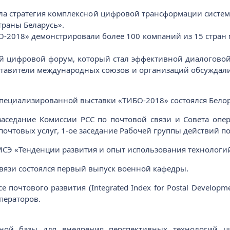
ла стратегия комплексной цифровой трансформации систем
раны Беларусь».
О-2018» демонстрировали более 100 компаний из 15 стран
й цифровой форум, который стал эффективной диалоговой
ставители международных союзов и организаций обсуждал
ециализированной выставки «ТИБО-2018» состоялся Белор
заседание Комиссии РСС по почтовой связи и Совета опер
почтовых услуг, 1-ое заседание Рабочей группы действий п
Э «Тенденции развития и опыт использования технологий
вязи состоялся первый выпуск военной кафедры.
почтового развития (Integrated Index for Postal Develop
операторов.
ной базы для внедрения перспективных технологий ц