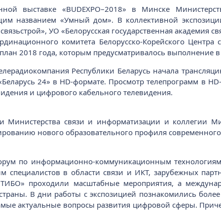
нной выставке «BUDEXPO–2018» в Минске Министерст
им названием «Умный дом». В коллективной экспозиции
язьстрой», УО «Белорусская государственная академия св
оординационного комитета Белорусско-Корейского Центра
план 2018 года, которым предусматривалось выполнение в 
елерадиокомпания Республики Беларусь начала трансляцию
и «Беларусь 24» в HD-формате. Просмотр телепрограмм в HD
видения и цифрового кабельного телевидения.
гии Министерства связи и информатизации и коллегии Ми
ированию нового образовательного профиля современного 
рум по информационно-коммуникационным технологиям
 специалистов в области связи и ИКТ, зарубежных партне
«ТИБО» проходили масштабные мероприятия, а междунар
раны. В дни работы с экспозицией познакомились более 2
мые актуальные вопросы развития цифровой сферы. Прич