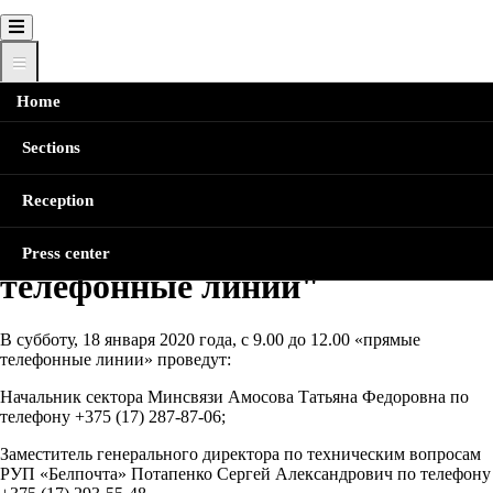
Home
Главная
Продолжают работать субботние "прямые
телефонные линии"
Breadcrumb
Sections
Продолжают работать
Reception
субботние "прямые
Press center
телефонные линии"
В субботу, 18 января 2020 года, с 9.00 до 12.00 «прямые
телефонные линии» проведут:
Начальник сектора Минсвязи Амосова Татьяна Федоровна по
телефону +375 (17) 287-87-06;
Заместитель генерального директора по техническим вопросам
РУП «Белпочта» Потапенко Сергей Александрович по телефону