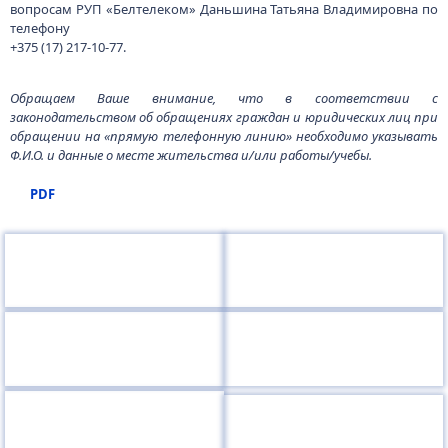
вопросам РУП «Белтелеком» Даньшина Татьяна Владимировна по
телефону
+375 (17) 217-10-77.
Обращаем Ваше внимание, что в соответствии с
законодательством об обращениях граждан и юридических лиц при
обращении на «прямую телефонную линию» необходимо указывать
Ф.И.О. и данные о месте жительства и/или работы/учебы.
PDF
220050, г.Минск, пр-т Независимости, 10
+375 (17) 287 87 06
+375 (17) 327 21 57
Поиск
RU
BE
EN