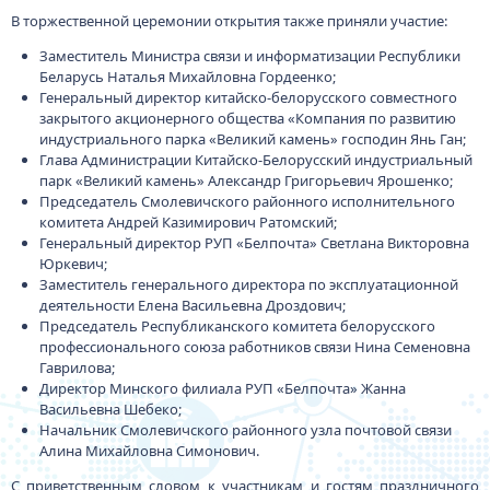
В торжественной церемонии открытия также приняли участие:
Заместитель Министра связи и информатизации Республики
Беларусь Наталья Михайловна Гордеенко;
Генеральный директор китайско-белорусского совместного
закрытого акционерного общества «Компания по развитию
индустриального парка «Великий камень» господин Янь Ган;
Глава Администрации Китайско-Белорусский индустриальный
парк «Великий камень» Александр Григорьевич Ярошенко;
Председатель Смолевичского районного исполнительного
комитета Андрей Казимирович Ратомский;
Генеральный директор РУП «Белпочта» Светлана Викторовна
Юркевич;
Заместитель генерального директора по эксплуатационной
деятельности Елена Васильевна Дроздович;
Председатель Республиканского комитета белорусского
профессионального союза работников связи Нина Семеновна
Гаврилова;
Директор Минского филиала РУП «Белпочта» Жанна
Васильевна Шебеко;
Начальник Смолевичского районного узла почтовой связи
Алина Михайловна Симонович.
С приветственным словом к участникам и гостям праздничного