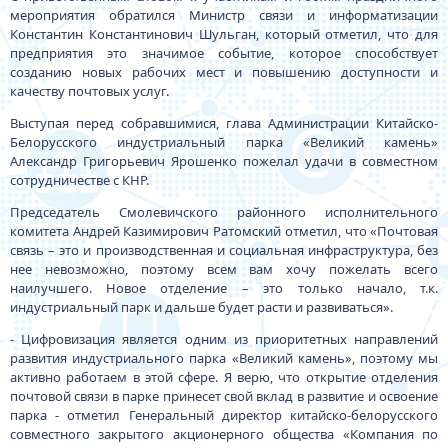
мероприятия обратился Министр связи и информатизации
Константин Константинович Шульган, который отметил, что для
предприятия это значимое событие, которое способствует
созданию новых рабочих мест и повышению доступности и
качеству почтовых услуг.
Выступая перед собравшимися, глава Администрации Китайско-
Белорусского индустриальный парка «Великий камень»
Александр Григорьевич Ярошенко пожелал удачи в совместном
сотрудничестве с КНР.
Председатель Смолевичского районного исполнительного
комитета Андрей Казимирович Ратомский отметил, что «Почтовая
связь – это и производственная и социальная инфраструктура, без
нее невозможно, поэтому всем вам хочу пожелать всего
наилучшего. Новое отделение – это только начало, т.к.
индустриальный парк и дальше будет расти и развиваться».
- Цифровизация является одним из приоритетных направлений
развития индустриального парка «Великий камень», поэтому мы
активно работаем в этой сфере. Я верю, что открытие отделения
почтовой связи в парке принесет свой вклад в развитие и освоение
парка - отметил Генеральный директор китайско-белорусского
совместного закрытого акционерного общества «Компания по