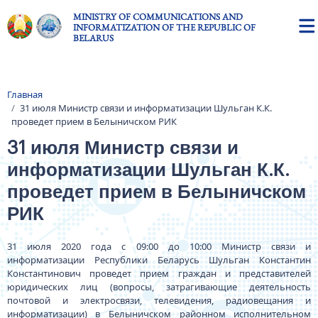
Skip to main content
MINISTRY OF COMMUNICATIONS AND
INFORMATIZATION OF THE REPUBLIC OF
BELARUS
Главная
Breadcrumb
31 июля Министр связи и информатизации Шульган К.К.
проведет прием в Белыничском РИК
31 июля Министр связи и
информатизации Шульган К.К.
проведет прием в Белыничском
РИК
31 июля 2020 года с 09:00 до 10:00 Министр связи и
информатизации Республики Беларусь Шульган Константин
Константинович проведет прием граждан и представителей
юридических лиц (вопросы, затрагивающие деятельность
почтовой и электросвязи, телевидения, радиовещания и
информатизации) в Белыничском районном исполнительном