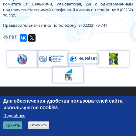
комитете (г. Белыничи, ул.Советская, 29) с одновременным
подключением «прямой телефонной линии» по телефону: 8 (02232)
79-207.
Предварительная запись по телефону: 8 (02232) 78-741
PDF
Для обеспечения удобства пользователей сайта
220050, г.Минск, пр-т Независимости, 10
+375 (17) 287 87 06
используются cookies
+375 (17) 327 21 57
Подробнее
© 2026 Министерство связи и информатизации Республики
Search
RU
BE
EN
Принять
Отклонить
Беларусь