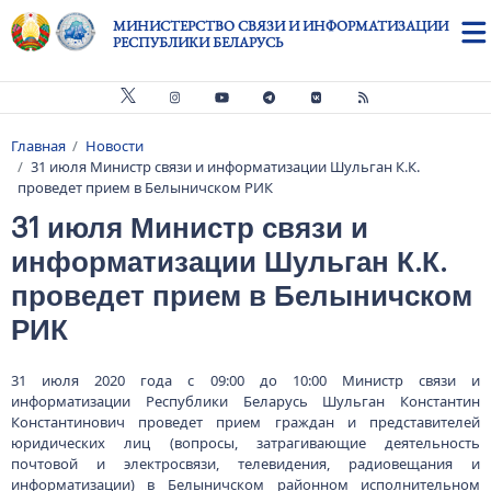
Перейти к основному содержанию
МИНИСТЕРСТВО СВЯЗИ И ИНФОРМАТИЗАЦИИ
РЕСПУБЛИКИ БЕЛАРУСЬ
Главная
Новости
Строка навигации
31 июля Министр связи и информатизации Шульган К.К.
проведет прием в Белыничском РИК
31 июля Министр связи и
информатизации Шульган К.К.
проведет прием в Белыничском
РИК
31 июля 2020 года с 09:00 до 10:00 Министр связи и
информатизации Республики Беларусь Шульган Константин
Константинович проведет прием граждан и представителей
юридических лиц (вопросы, затрагивающие деятельность
почтовой и электросвязи, телевидения, радиовещания и
информатизации) в Белыничском районном исполнительном