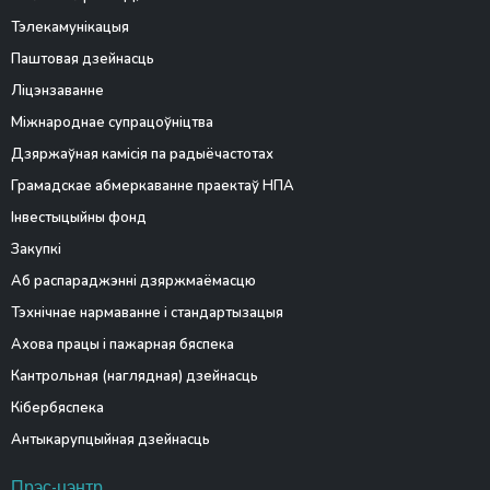
Тэлекамунікацыя
Паштовая дзейнасць
Ліцэнзаванне
Міжнароднае супрацоўніцтва
Дзяржаўная камісія па радыёчастотах
Грамадскае абмеркаванне праектаў НПА
Інвестыцыйны фонд
Закупкі
Аб распараджэнні дзяржмаёмасцю
Тэхнічнае нармаванне і стандартызацыя
Ахова працы і пажарная бяспека
Кантрольная (наглядная) дзейнасць
Кібербяспека
Антыкарупцыйная дзейнасць
Прэс-цэнтр