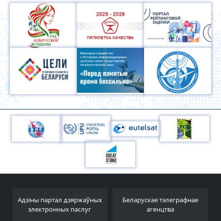
Адзіны партал дзяржаўных
Беларускае тэлеграфнае
электронных паслуг
агенцтва