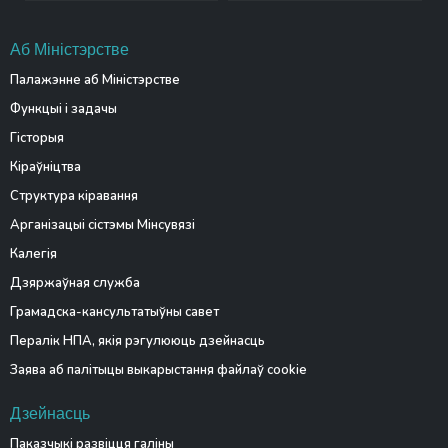
Аб Міністэрстве
Палажэнне аб Міністэрстве
Функцыі і задачы
Гісторыя
Кіраўніцтва
Структура кіравання
Арганізацыі сістэмы Мінсувязі
Калегія
Дзяржаўная служба
Грамадска-кансультатыўны савет
Пералік НПА, якія рэгулююць дзейнасць
Заява аб палітыцы выкарыстання файлаў cookie
Дзейнасць
Паказчыкі развіцця галіны