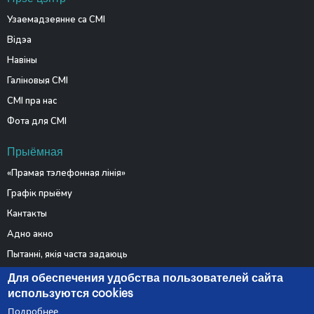
Узаемадзеянне са СМІ
Відэа
Навіны
Галіновыя СМІ
СМІ пра нас
Фота для СМІ
Прыёмная
«Прамая тэлефонная лінія»
Графік прыёму
Кантакты
Адно акно
Пытанні, якія часта задаюць
Электронныя звароты
Для обеспечения удобства пользователей сайта
используются cookies
Подробнее