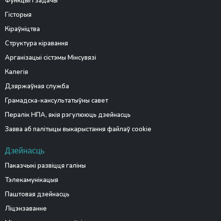
Функцыі і задачы
Гісторыя
Кіраўніцтва
Структура кіравання
Арганізацыі сістэмы Мінсувязі
Калегія
Дзяржаўная служба
Грамадска-кансультатыўны савет
Пералік НПА, якія рэгулююць дзейнасць
Заява аб палітыцы выкарыстання файлаў cookie
Дзейнасць
Паказчыкі развіцця галіны
Тэлекамунікацыя
Паштовая дзейнасць
Ліцэнзаванне