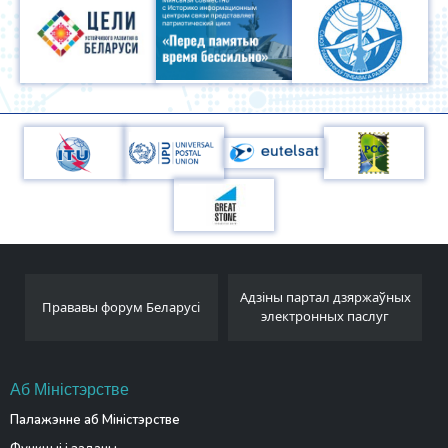
Адзіны партал дзяржаўных
Беларускае тэлеграфнае
сі
электронных паслуг
агенцтва
Аб Міністэрстве
Палажэнне аб Міністэрстве