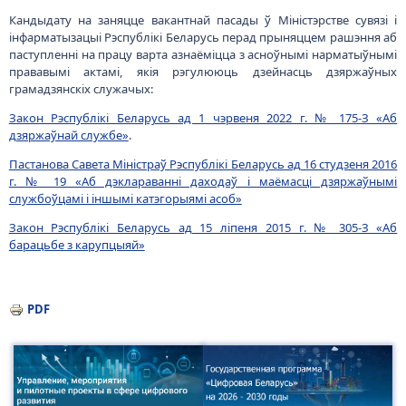
Кандыдату на заняцце вакантнай пасады ў Міністэрстве сувязі і
інфарматызацыі Рэспублікі Беларусь перад прыняццем рашэння аб
паступленні на працу варта азнаёміцца з асноўнымі нарматыўнымі
прававымі актамі, якія рэгулююць дзейнасць дзяржаўных
грамадзянскіх служачых:
Закон Рэспублікі Беларусь ад 1 чэрвеня 2022 г. № 175-З «Аб
дзяржаўнай службе»
.
Пастанова Савета Міністраў Рэспублікі Беларусь ад 16 студзеня 2016
г. № 19 «Аб дэклараванні даходаў і маёмасці дзяржаўнымі
службоўцамі і іншымі катэгорыямі асоб»
Закон Рэспублікі Беларусь ад 15 ліпеня 2015 г. № 305-З «Аб
барацьбе з карупцыяй»
PDF