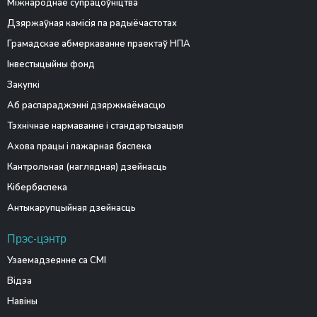
Міжнароднае супрацоўніцтва
Дзяржаўная камісія па радыёчастотах
Грамадскае абмеркаванне праектаў НПА
Інвестыцыйны фонд
Закупкі
Аб распараджэнні дзяржмаёмасцю
Тэхнічнае нармаванне і стандартызацыя
Ахова працы і пажарная бяспека
Кантрольная (наглядная) дзейнасць
Кібербяспека
Антыкарупцыйная дзейнасць
Прэс-цэнтр
Узаемадзеянне са СМІ
Відэа
Навіны