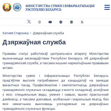
Skip to main content
МІНІСТЭРСТВА СУВЯЗІ І ІНФАРМАТЫЗАЦЫІ
РЭСПУБЛІКІ БЕЛАРУСЬ
Хатняя Старонка
Дзяржаўная служба
Breadcrumb
Дзяржаўная служба
Прававы статус работнікаў цэнтральнага апарату Міністэрства
вызначаецца заканадаўствам Рэспублікі Беларусь Аб дзяржаўнай
грамадзянскай службе, а таксама іншымі нарматыўнымі прававымі
актамі.
Міністэрства сувязі і інфарматызацыі Рэспублікі Беларусь
прад'яўляе высокія патрабаванні да кандыдатаў на заняцце
вакантных пасад. Прафесіяналізм і кампетэнтнасць дзяржаўных
грамадзянскіх служачых складаецца з многіх складнікаў, асноўныя
з якіх: спецыяльныя веды, уменні і навыкі, вынікі практычнай
дзейнасці, а таксама дзелавыя, асобасныя і маральныя якасці, без
якіх немагчыма выконваць ускладзеныя на дзяржаўных
грамадзянскіх служачых функцыі.