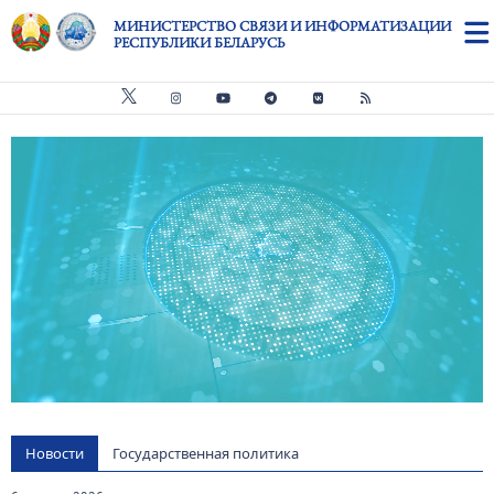
Перейти к основному содержанию
МИНИСТЕРСТВО СВЯЗИ И ИНФОРМАТИЗАЦИИ
РЕСПУБЛИКИ БЕЛАРУСЬ
Видео файл
us
Новости
Государственная политика