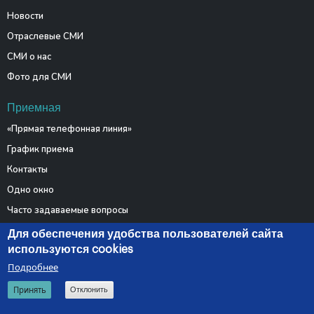
Новости
Отраслевые СМИ
СМИ о нас
Фото для СМИ
Приемная
«Прямая телефонная линия»
График приема
Контакты
Одно окно
Часто задаваемые вопросы
Электронные обращения
Для обеспечения удобства пользователей сайта
используются cookies
Подробнее
© 2026 Министерство связи и информатизации Республики
Принять
Отклонить
Беларусь