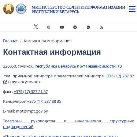
Перейти к основному содержанию
МИНИСТЕРСТВО СВЯЗИ И ИНФОРМАТИЗАЦИИ
РЕСПУБЛИКИ БЕЛАРУСЬ
Главная
Контактная информация
Строка навигации
Контактная информация
220050, г.Минск,
Республика Беларусь пр-т Независимости, 10
тел. приемной Министра и заместителей Министра
+375 (17) 287 87
06
(круглосуточно).
факс:
+375 (17) 327 21 57
Канцелярия
+375 (17) 287 88 35
E-mail: mpt@mpt.gov.by
Телефоны руководства и начальников структурных
подразделений
«Прямая телефонная линия» с руководством министерства