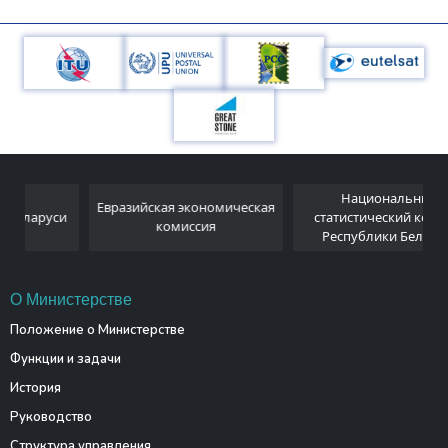
Национальный
Евразийская экономическая
и
статистический комитет
комиссия
Республики Беларусь
О Министерстве
Положение о Министерстве
Функции и задачи
История
Руководство
Структура управления