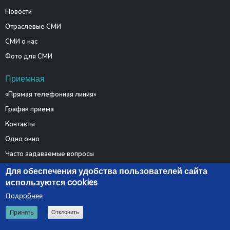
Новости
Отраслевые СМИ
СМИ о нас
Фото для СМИ
Приемная
«Прямая телефонная линия»
График приема
Контакты
Одно окно
Часто задаваемые вопросы
Электронные обращения
Для обеспечения удобства пользователей сайта
используются cookies
Подробнее
© 2026 Министерство связи и информатизации Республики
Принять
Отклонить
Беларусь