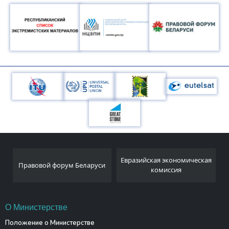
Национальный
Евразийская экономическая
и
статистический комитет
комиссия
Республики Беларусь
О Министерстве
Положение о Министерстве