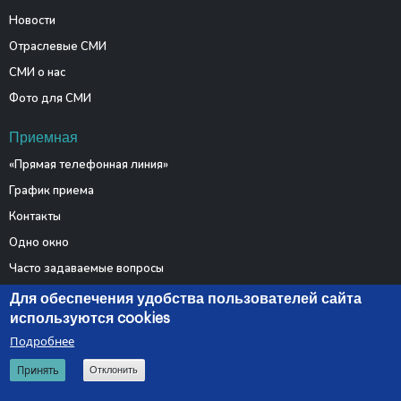
Новости
Отраслевые СМИ
СМИ о нас
Фото для СМИ
Приемная
«Прямая телефонная линия»
График приема
Контакты
Одно окно
Часто задаваемые вопросы
Электронные обращения
Для обеспечения удобства пользователей сайта
используются cookies
Подробнее
© 2026 Министерство связи и информатизации Республики
Принять
Отклонить
Беларусь