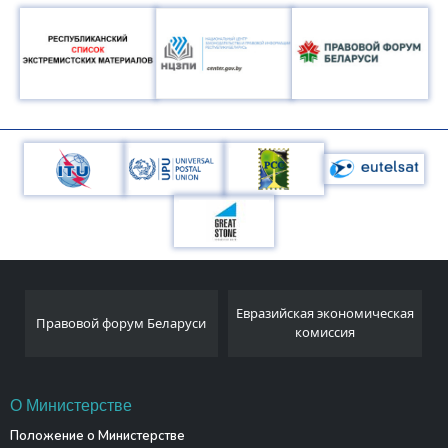
Национальный
Евразийская экономическая
и
статистический комитет
комиссия
Республики Беларусь
О Министерстве
Положение о Министерстве