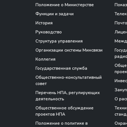
Положение о Министерстве
Показ
Функции и задачи
Теле
История
Почто
Руководство
Лице
Структура управления
Между
Организации системы Минсвязи
Госуд
радио
Коллегия
Обще
Государственная служба
проек
Общественно-консультативный
Инве
совет
Закуп
Перечень НПА, регулирующих
деятельность
О рас
Общественное обсуждение
Техни
проектов НПА
станд
Положение о политике в
Охран