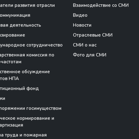
атели развития отрасли
Взаимодействие со СМИ
коммуникация
Видео
вая деятельность
Новости
нзирование
Отраслевые СМИ
народное сотрудничество
СМИ о нас
арственная комиссия по
Фото для СМИ
частотам
ственное обсуждение
тов НПА
стиционный фонд
ки
поряжении госимуществом
ческое нормирование и
артизация
а труда и пожарная