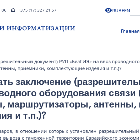
RU
BE
EN
7 06
+375 (17) 327 21 57
 И ИНФОРМАТИЗАЦИИ
Главная
зрешительный документ) РУП «БелГИЭ» на ввоз проводного 
тенны, приемники, комплектующие изделия и т.п.)?
ать заключение (разрешитель
водного оборудования связи 
, маршрутизаторы, антенны, 
я и т.п.)?
товаров, в отношении которых установлен разрешительны
и) вывоза с таможенной территории Евразийского эконом