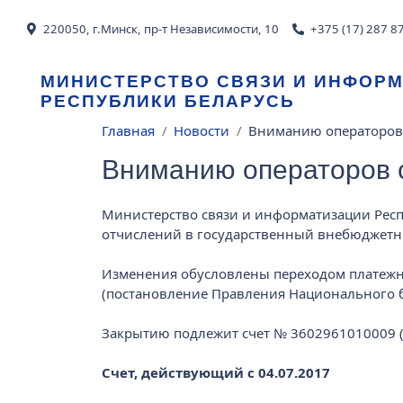
Перейти к основному содержанию
220050, г.Минск, пр-т Независимости, 10
+375 (17) 287 8
МИНИСТЕРСТВО СВЯЗИ И ИНФОР
РЕСПУБЛИКИ БЕЛАРУСЬ
Строка навигации
Главная
Новости
Вниманию операторов
Вниманию операторов 
Министерство связи и информатизации Респу
отчислений в государственный внебюджетн
Изменения обусловлены переходом платежн
(постановление Правления Национального ба
Закрытию подлежит счет № 3602961010009 (к
Счет, действующий с 04.07.2017