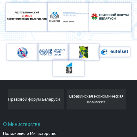
Национальный
Евразийская экономическая
и
статистический комитет
комиссия
Республики Беларусь
О Министерстве
Положение о Министерстве