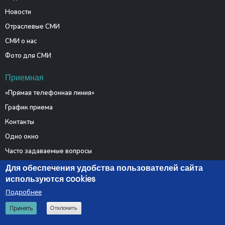
Новости
Отраслевые СМИ
СМИ о нас
Фото для СМИ
Приемная
«Прямая телефонная линия»
График приема
Контакты
Одно окно
Часто задаваемые вопросы
Электронные обращения
Для обеспечения удобства пользователей сайта
используются cookies
Подробнее
© 2026 Министерство связи и информатизации Республики
Принять
Отклонить
Беларусь