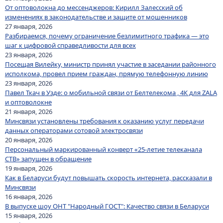
От оптоволокна до мессенджеров: Кирилл Залесский об
изменениях в законодательстве и защите от мошенников
27 января, 2026
Разбираемся, почему ограничение безлимитного трафика — это
шаг к цифровой справедливости для всех
23 января, 2026
Посещая Вилейку, министр принял участие в заседании районного
исполкома, провел прием граждан, прямую телефонную линию
23 января, 2026
Павел Ткач в Узде: о мобильной связи от Белтелекома , 4К для ZALA
и оптоволокне
21 января, 2026
Минсвязи установлены требования к оказанию услуг передачи
данных операторами сотовой электросвязи
20 января, 2026
Персональный маркированный конверт «25-летие телеканала
СТВ» запущен в обращение
19 января, 2026
Как в Беларуси будут повышать скорость интернета, рассказали в
Минсвязи
16 января, 2026
В выпуске шоу ОНТ "Народный ГОСТ": Качество связи в Беларуси
15 января, 2026