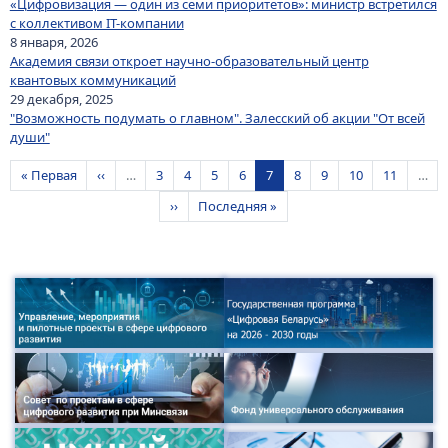
«Цифровизация — один из семи приоритетов»: министр встретился
с коллективом IT-компании
8 января, 2026
Академия связи откроет научно-образовательный центр
квантовых коммуникаций
29 декабря, 2025
"Возможность подумать о главном". Залесский об акции "От всей
души"
Нумерация страниц
Первая страница
Предыдущая страница
Страница
Страница
Страница
Страница
Текущая страница
Страница
Страница
Страница
Страница
« Первая
‹‹
…
3
4
5
6
7
8
9
10
11
…
Следующая страница
Последняя страница
››
Последняя »