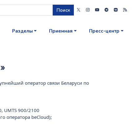
Поиск
Разделы
Приемная
Пресс-центр
»
пнейший оператор связи Беларуси по
0, UMTS 900/2100
о оператора beСloud);