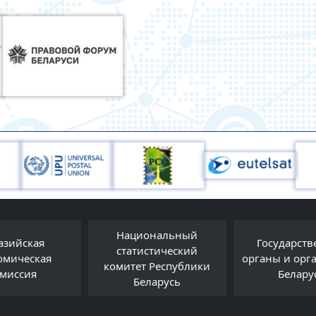
Национальный
азийская
Государст
статистический
омическая
органы и орг
комитет Республики
миссия
Белару
Беларусь