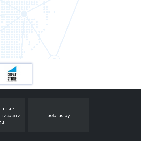
венные
анизации
belarus.by
Детский правовой 
си