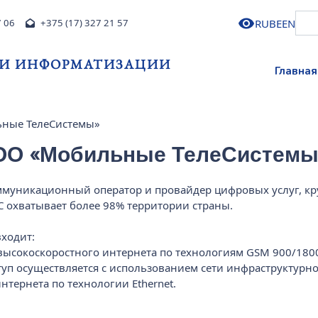
RU
BE
EN
7 06
+375 (17) 327 21 57
 И ИНФОРМАТИЗАЦИИ
Главная
ьные ТелеСистемы»
ООО «Мобильные ТелеСистемы
уникационный оператор и провайдер цифровых услуг, кру
С охватывает более 98% территории страны.
ходит:
 высокоскоростного интернета по технологиям GSM 900/180
п осуществляется с использованием сети инфраструктурног
тернета по технологии Ethernet.