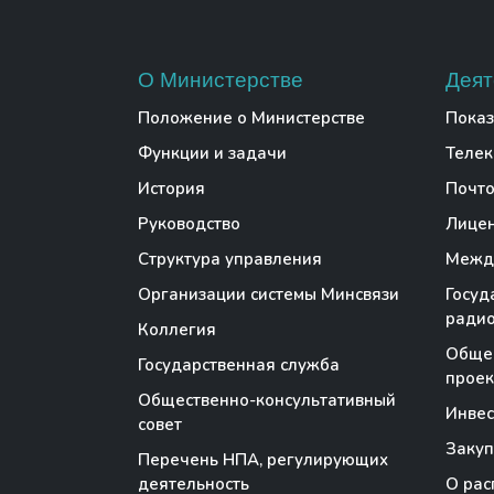
О Министерстве
Деят
Положение о Министерстве
Показ
Функции и задачи
Теле
История
Почто
Руководство
Лице
Структура управления
Между
Организации системы Минсвязи
Госуд
радио
Коллегия
Обще
Государственная служба
проек
Общественно-консультативный
Инве
совет
Закуп
Перечень НПА, регулирующих
деятельность
О рас