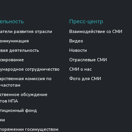
ельность
Пресс-центр
атели развития отрасли
Взаимодействие со СМИ
коммуникация
Видео
вая деятельность
Новости
нзирование
Отраслевые СМИ
народное сотрудничество
СМИ о нас
арственная комиссия по
Фото для СМИ
частотам
ственное обсуждение
тов НПА
стиционный фонд
ки
поряжении госимуществом