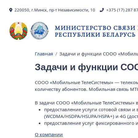
Перейти к основному содержанию
220050, г.Минск, пр-т Независимости, 10
+375 (17) 287 8
МИНИСТЕРСТВО СВЯЗИ
РЕСПУБЛИКИ БЕЛАРУСЬ
Главная
Задачи и функции СООО «Мобил
Строка навигации
Задачи и функции С
СООО «Мобильные ТелеСистемы» — телекомм
количеству абонентов. Мобильная связь МТ
В задачи СООО «Мобильные ТелеСистемы» в
предоставление услуги сотовой связи и
(WCDMA/HSDPA/HSUPA/HSPA+) и 4G (досту
предоставление услуг фиксированного ин
О компании