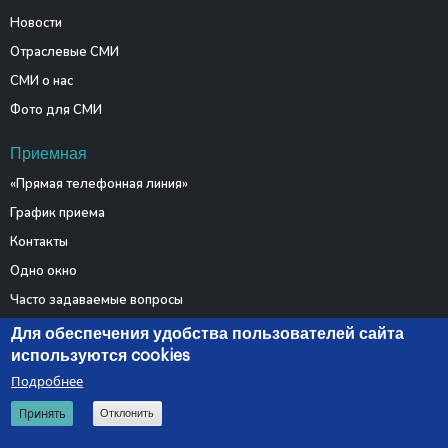
Новости
Отраслевые СМИ
СМИ о нас
Фото для СМИ
Приемная
«Прямая телефонная линия»
График приема
Контакты
Одно окно
Часто задаваемые вопросы
Электронные обращения
Для обеспечения удобства пользователей сайта
используются cookies
Подробнее
© 2026 Министерство связи и информатизации Республики
Принять
Отклонить
Беларусь