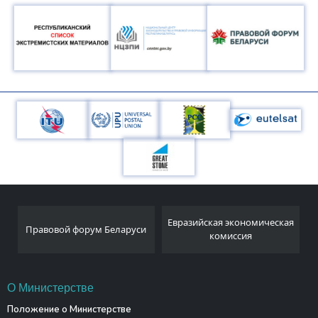
Национальный
Евразийская экономическая
и
статистический комитет
комиссия
Республики Беларусь
О Министерстве
Положение о Министерстве