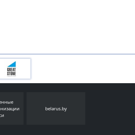
Интернет-порта
.by
Детский правовой сайт
Export.by