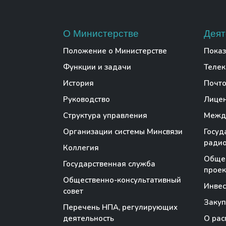
О Министерстве
Деят
Положение о Министерстве
Показ
Функции и задачи
Теле
История
Почто
Руководство
Лице
Структура управления
Между
Организации системы Минсвязи
Госуд
радио
Коллегия
Обще
Государственная служба
проек
Общественно-консультативный
Инве
совет
Закуп
Перечень НПА, регулирующих
деятельность
О рас