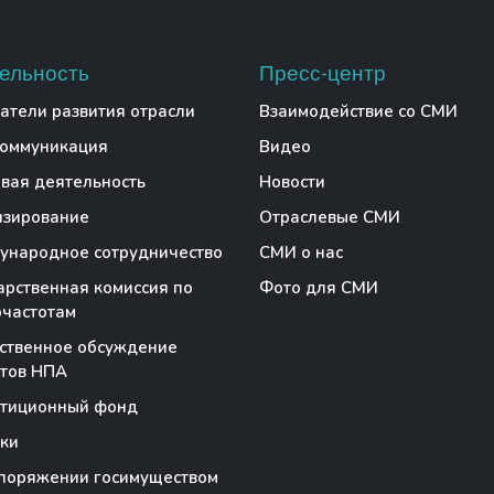
ельность
Пресс-центр
атели развития отрасли
Взаимодействие со СМИ
коммуникация
Видео
вая деятельность
Новости
нзирование
Отраслевые СМИ
народное сотрудничество
СМИ о нас
арственная комиссия по
Фото для СМИ
частотам
ственное обсуждение
тов НПА
стиционный фонд
ки
поряжении госимуществом