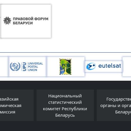
ональный
Государственные
истический
органы и организации
belarus
т Республики
Беларуси
еларусь