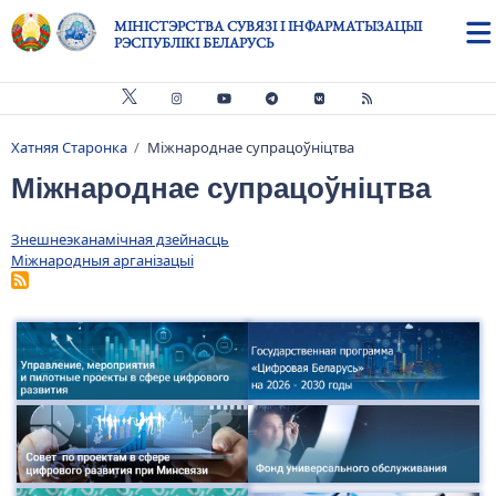
Skip to main content
МІНІСТЭРСТВА СУВЯЗІ І ІНФАРМАТЫЗАЦЫІ
РЭСПУБЛІКІ БЕЛАРУСЬ
Хатняя Старонка
Міжнароднае супрацоўніцтва
Breadcrumb
Міжнароднае супрацоўніцтва
Знешнеэканамічная дзейнасць
Міжнародныя арганізацыі