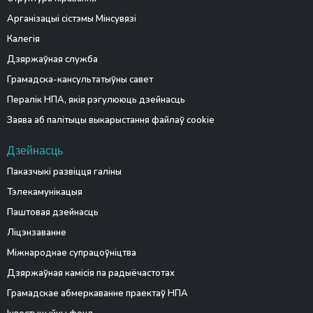
Арганізацыі сістэмы Мінсувязі
Калегія
Дзяржаўная служба
Грамадска-кансультатыўны савет
Пералік НПА, якія рэгулююць дзейнасць
Заява аб палітыцы выкарыстання файлаў cookie
Дзейнасць
Паказчыкі развіцця галіны
Тэлекамунікацыя
Паштовая дзейнасць
Ліцэнзаванне
Міжнароднае супрацоўніцтва
Дзяржаўная камісія па радыёчастотах
Грамадскае абмеркаванне праектаў НПА