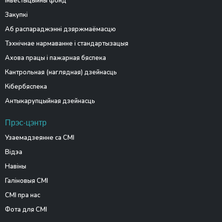
Інвестыцыйны фонд
Закупкі
Аб распараджэнні дзяржмаёмасцю
Тэхнічнае нармаванне і стандартызацыя
Ахова працы і пажарная бяспека
Кантрольная (наглядная) дзейнасць
Кібербяспека
Антыкарупцыйная дзейнасць
Прэс-цэнтр
Узаемадзеянне са СМІ
Відэа
Навіны
Галіновыя СМІ
СМІ пра нас
Фота для СМІ