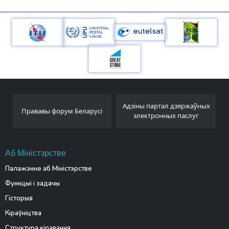
Адзіны партал дзяржаўных
Прававы форум Беларусі
электронных паслуг
Аб Міністэрстве
Палажэнне аб Міністэрстве
Функцыі і задачы
Гісторыя
Кіраўніцтва
Структура кіравання