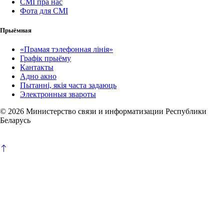
СМІ пра нас
Фота для СМІ
Прыёмная
«Прамая тэлефонная лінія»
Графік прыёму
Кантакты
Адно акно
Пытанні, якія часта задаюць
Электронныя звароты
© 2026 Министерство связи и информатизации Республики
Беларусь