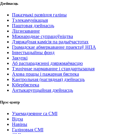
Дзейнасць
Паказчыкі развіцця галіны
Тэлекамунікацыя
Паштовая дзейнасць
Ліцэнзаванне
Міжнароднае супрацоўніцтва
Дзяржаўная камісія па радыёчастотах
Грамадскае абмеркаванне праектаў НПА
Інвестыцыйны фонд
Закупкі
Аб распараджэнні дзяржмаёмасцю
Тэхнічнае нармаванне і стандартызацыя
Ахова працы і пажарная бяспека
Кантрольная (наглядная) дзейнасць
Кібербяспека
Антыкарупцыйная дзейнасць
Прэс-цэнтр
Узаемадзеянне са СМІ
Відэа
Навіны
Галіновыя СМІ