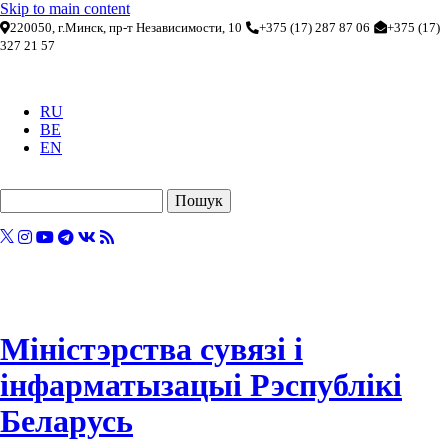
Skip to main content
220050, г.Минск, пр-т Независимости, 10
+375 (17) 287 87 06
+375 (17)
327 21 57
RU
BE
EN
Пошук
Міністэрства сувязі і
інфарматызацыі Рэспублікі
Беларусь