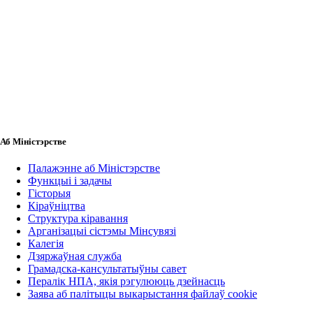
Аб Міністэрстве
Палажэнне аб Міністэрстве
Функцыі і задачы
Гісторыя
Кіраўніцтва
Структура кіравання
Арганізацыі сістэмы Мінсувязі
Калегія
Дзяржаўная служба
Грамадска-кансультатыўны савет
Пералік НПА, якія рэгулююць дзейнасць
Заява аб палітыцы выкарыстання файлаў cookie