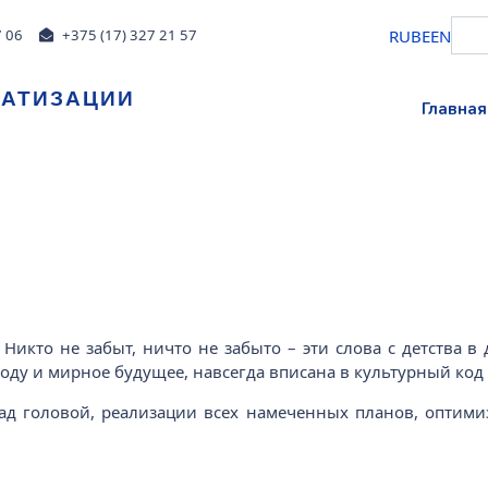
RU
BE
EN
7 06
+375 (17) 327 21 57
МАТИЗАЦИИ
Главная
Никто не забыт, ничто не забыто – эти слова с детства в
ду и мирное будущее, навсегда вписана в культурный код 
ад головой, реализации всех намеченных планов, оптимиз