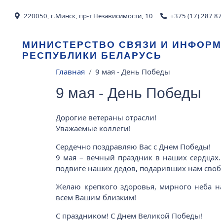
Перейти к основному содержанию
220050, г.Минск, пр-т Независимости, 10
+375 (17) 287 8
МИНИСТЕРСТВО СВЯЗИ И ИНФОР
РЕСПУБЛИКИ БЕЛАРУСЬ
Строка навигации
Главная
9 мая - День Победы
9 мая - День Победы
Дорогие ветераны отрасли!
Уважаемые коллеги!
Сердечно поздравляю Вас с Днем Победы!
9 мая – вечный праздник в наших сердцах. 
подвиге наших дедов, подаривших нам свобо
Желаю крепкого здоровья, мирного неба н
всем Вашим близким!
С праздником! С Днем Великой Победы!