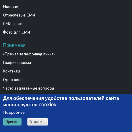
Новости
Отраслевые СМИ
СМИ о нас
Фото для СМИ
Приемная
«Прямая телефонная линия»
График приема
Контакты
Одно окно
Часто задаваемые вопросы
Электронные обращения
Для обеспечения удобства пользователей сайта
используются cookies
Подробнее
© 2026 Министерство связи и информатизации Республики
Принять
Отклонить
Беларусь