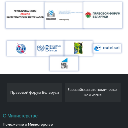
Национальный
Евразийская экономическая
и
статистический комитет
комиссия
Республики Беларусь
О Министерстве
Положение о Министерстве