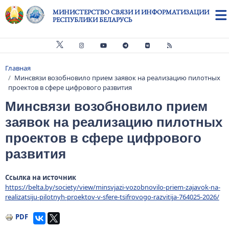
Перейти к основному содержанию
МИНИСТЕРСТВО СВЯЗИ И ИНФОРМАТИЗАЦИИ
РЕСПУБЛИКИ БЕЛАРУСЬ
Главная
Строка навигации
Минсвязи возобновило прием заявок на реализацию пилотных
проектов в сфере цифрового развития
Минсвязи возобновило прием
заявок на реализацию пилотных
проектов в сфере цифрового
развития
Ссылка на источник
https://belta.by/society/view/minsvjazi-vozobnovilo-priem-zajavok-na-
realizatsiju-pilotnyh-proektov-v-sfere-tsifrovogo-razvitija-764025-2026/
PDF