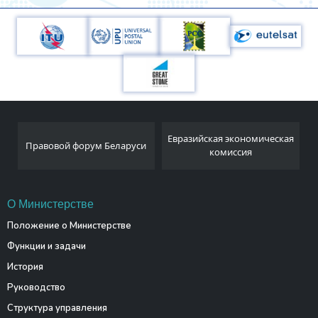
Национальный
Евразийская экономическая
и
статистический комитет
комиссия
Республики Беларусь
О Министерстве
Положение о Министерстве
Функции и задачи
История
Руководство
Структура управления