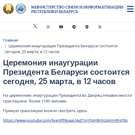
Перейти к основному содержанию
МИНИСТЕРСТВО СВЯЗИ И ИНФОРМАТИЗАЦИИ
РЕСПУБЛИКИ БЕЛАРУСЬ
Главная
Строка навигации
Церемония инаугурации Президента Беларуси состоится
сегодня, 25 марта, в 12 часов
Церемония инаугурации
Президента Беларуси состоится
сегодня, 25 марта, в 12 часов
На церемонию инаугурации Президента во Дворец Независимости
приглашено более 1100 человек.
Прямую трансляцию можно смотреть здесь
https://www.youtube.com/live/Kfl9paaU4xE?si=QsHBnhzqArmRHQbr