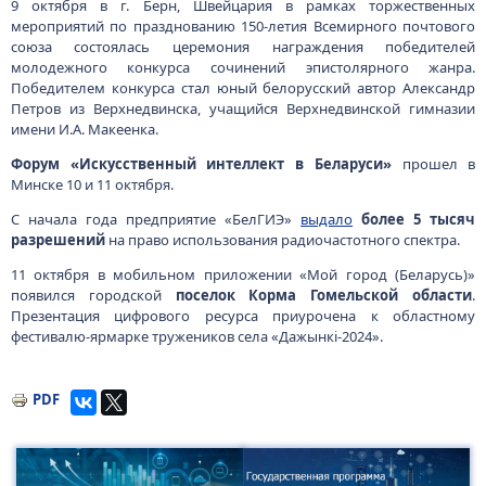
9 октября в г. Берн, Швейцария в рамках торжественных
мероприятий по празднованию 150-летия Всемирного почтового
союза состоялась церемония награждения победителей
молодежного конкурса сочинений эпистолярного жанра.
Победителем конкурса стал юный белорусский автор Александр
Петров из Верхнедвинска, учащийся Верхнедвинской гимназии
имени И.А. Макеенка.
Форум «Искусственный интеллект в Беларуси»
прошел в
Минске 10 и 11 октября.
С начала года предприятие «БелГИЭ»
выдало
более 5 тысяч
разрешений
на право использования радиочастотного спектра.
11 октября в мобильном приложении «Мой город (Беларусь)»
появился городской
поселок Корма Гомельской области
.
Презентация цифрового ресурса приурочена к областному
фестивалю-ярмарке тружеников села «Дажынкі-2024».
PDF