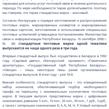
тиражами для оплаты услуг почтовой связи в течение длительного
периода. По мере необходимости тираж допечатывается, поэтому
мы говорим, что тираж стандартных марок – массовый.
Согласно Инструкции о порядке изготовления и распространения
почтовых марок, маркированных конвертов и маркированных
почтовых карточек, изготовления и использования специальных
почтовых штемпелей (утверждена постановлением Министерства
связи и информатизации Республики Беларусь 16 сентября 2008 г.
№ 38)
стандартные почтовые марки одной тематики
выпускаются не чаще одного раза в три года.
Впервые стандартный выпуск был осуществлен в Беларуси в 1992
году. «Садовые цветы», «Белорусский орнамент», «Памятники
архитектуры», «Государственный герб Республики Беларусь»,
«Овощи» – лишь некоторые темы ранее организованных
стандартных выпусков. В этом году – уже 18-й.
Важная особенность стандартного выпуска – это определенный
набор номиналов, обеспечивающий подбор необходимого
тарифа на пересылку с минимальным количеством почтовых
марок. В текущем выпуске представлены марки с цифровыми
номиналами, равными 5 коп., 10 коп., 20 коп., 50 коп., 1 руб., 2 руб.,
а также с литерными номиналами D, A, N, M, H, P. Новый литерный