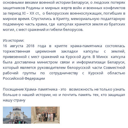
основными вехами военной истории Беларуси, о людских потерях
защитников Родины и мирных жертв войн и военных конфликтов
за период XI – XX ст., о белорусских военнослужащих, погибших в
мирное время. Спустились в Крипту, мемориальную подалтарную
подземную часть храма, где капсулах хранится земля из братских
могил, с мест сражений и гибели белорусов.
Из истории:
16 августа 2018 года в крипте храма-памятника состоялась
торжественная церемония закладки капсулы с землей,
привезенной с мест сражений на Курской дуге. В Минск капсула
была доставлена министром связи и информатизаци Беларуси,
который является руководителем белорусской части Совместной
рабочей группы по сотрудничеству с Курской областью
Российской Федерации
Посещение Храма- памятника - это возможность не только узнать
больше о нашей истории, но и почтить память тех, кто защищал
нашу страну
Изображение
Изображение